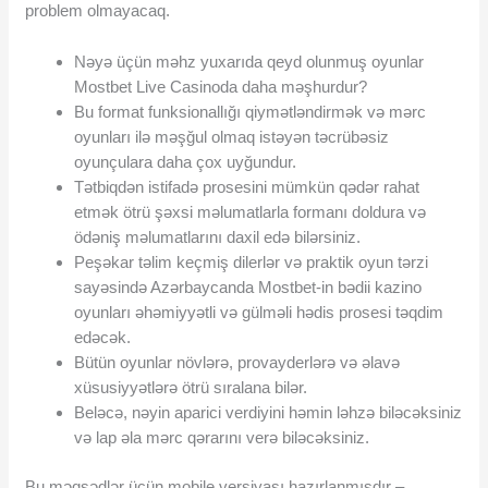
problem olmayacaq.
Nəyə üçün məhz yuxarıda qeyd olunmuş oyunlar
Mostbet Live Casinoda daha məşhurdur?
Bu format funksionallığı qiymətləndirmək və mərc
oyunları ilə məşğul olmaq istəyən təcrübəsiz
oyunçulara daha çox uyğundur.
Tətbiqdən istifadə prosesini mümkün qədər rahat
etmək ötrü şəxsi məlumatlarla formanı doldura və
ödəniş məlumatlarını daxil edə bilərsiniz.
Peşəkar təlim keçmiş dilerlər və praktik oyun tərzi
sayəsində Azərbaycanda Mostbet-in bədii kazino
oyunları əhəmiyyətli və gülməli hədis prosesi təqdim
edəcək.
Bütün oyunlar növlərə, provayderlərə və əlavə
xüsusiyyətlərə ötrü sıralana bilər.
Beləcə, nəyin aparici verdiyini həmin ləhzə biləcəksiniz
və lap əla mərc qərarını verə biləcəksiniz.
Bu məqsədlər üçün mobile versiyası hazırlanmışdır –