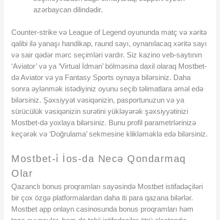
azərbaycan dilindədir.
Counter-strike və League of Legend oyununda matç və xəritə
qalibi ilə yanaşı handikap, raund sayı, oynanılacaq xəritə sayı
və sair qədər mərc seçimləri vardır. Siz kazino veb-saytının
‘Aviator’ və ya ‘Virtual İdman’ bölməsinə daxil olaraq Mostbet-
də Aviator və ya Fantasy Sports oynaya bilərsiniz. Daha
sonra əylənmək istədiyiniz oyunu seçib təlimatlara əməl edə
bilərsiniz. Şəxsiyyət vəsiqənizin, pasportunuzun və ya
sürücülük vəsiqənizin surətini yükləyərək şəxsiyyətinizi
Mostbet-də yoxlaya bilərsiniz. Bunu profil parametrlərinizə
keçərək və ‘Doğrulama’ sekmesine klikləməklə edə bilərsiniz.
Mostbet-i̇ İos-da Necə Qondarmaq
Olar
Qazanclı bonus proqramları sayəsində Mostbet istifadəçiləri
bir çox özgə platformalardan daha iti para qazana bilərlər.
Mostbet app onlayn casinosunda bonus proqramları həm