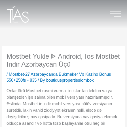
Skip
to
content
Mostbet Yukle ᐈ Android, Ios Mostbet
Indir Azərbaycan Üçü
/
Mostbet-27 Azərbaycanda Bukmeker Və Kazino Bonus
550+250fs - 835
/ By
boutiquepropertieslombok
Onlar ötrü Mostbet rəsmi vurma -in istənilən telefon və ya
planşetdən işə salına bilən mobil versiyası hazırlanmışdır.
Əslində, Mostbet-in indir mobil versiyası bütöv versiyanın
surətidir, lakin vahid ziddiyyət ekranın həlli, eləcə də
dəyişdirilmiş naviqasiyadır. Bu versiyada naviqasiya eləmək
olduqca asandır və hətta təzə başlayanlar ötrü heç bir