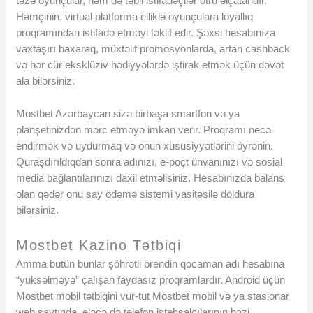
təzə oyunçular, həm də təbii istifadəçilər ötrü əlçatandır.
Həmçinin, virtual platforma elliklə oyunçulara loyallıq
proqramından istifadə etməyi təklif edir. Şəxsi hesabınıza
vaxtaşırı baxaraq, müxtəlif promosyonlarda, artan cashback
və hər cür eksklüziv hədiyyələrdə iştirak etmək üçün dəvət
ala bilərsiniz.
Mostbet Azərbaycan sizə birbaşa smartfon və ya
planşetinizdən mərc etməyə imkan verir. Proqramı necə
endirmək və uydurmaq və onun xüsusiyyətlərini öyrənin.
Quraşdırıldıqdan sonra adınızı, e-poçt ünvanınızı və sosial
media bağlantılarınızı daxil etməlisiniz. Hesabınızda balans
olan qədər onu say ödəmə sistemi vasitəsilə doldura
bilərsiniz.
Mostbet Kazino Tətbiqi
Amma bütün bunlar şöhrətli brendin qocaman adı hesabına
“yüksəlməyə” çalışan faydasız proqramlardır. Android üçün
Mostbet mobil tətbiqini vur-tut Mostbet mobil və ya stasionar
web saytında, eləcə də telefon istehsalçılarının bəzi