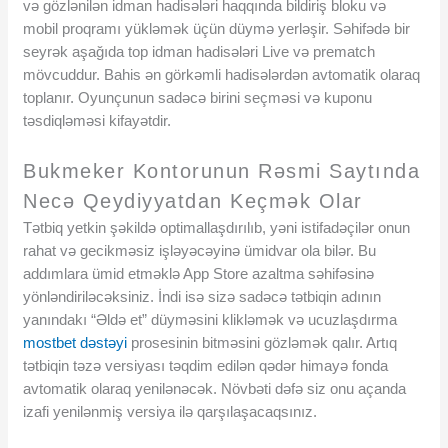
və gözlənilən idman hadisələri haqqında bildiriş bloku və
mobil proqramı yükləmək üçün düymə yerləşir. Səhifədə bir
seyrək aşağıda top idman hadisələri Live və prematch
mövcuddur. Bahis ən görkəmli hadisələrdən avtomatik olaraq
toplanır. Oyunçunun sadəcə birini seçməsi və kuponu
təsdiqləməsi kifayətdir.
Bukmeker Kontorunun Rəsmi Saytında
Necə Qeydiyyatdan Keçmək Olar
Tətbiq yetkin şəkildə optimallaşdırılıb, yəni istifadəçilər onun
rahat və gecikməsiz işləyəcəyinə ümidvar ola bilər. Bu
addımlara ümid etməklə App Store azaltma səhifəsinə
yönləndiriləcəksiniz. İndi isə sizə sadəcə tətbiqin adının
yanındakı “Əldə et” düyməsini klikləmək və ucuzlaşdırma
mostbet dəstəyi
prosesinin bitməsini gözləmək qalır. Artıq
tətbiqin təzə versiyası təqdim edilən qədər himayə fonda
avtomatik olaraq yenilənəcək. Növbəti dəfə siz onu açanda
izafi yenilənmiş versiya ilə qarşılaşacaqsınız.