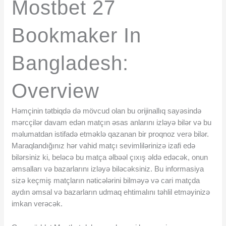
Mostbet 27
Bookmaker In
Bangladesh:
Overview
Həmçinin tətbiqdə də mövcud olan bu orijinallıq sayəsində
mərcçilər davam edən matçın əsas anlarını izləyə bilər və bu
məlumatdan istifadə etməklə qazanan bir proqnoz verə bilər.
Maraqlandığınız hər vahid matçı sevimlilərinizə izafi edə
bilərsiniz ki, beləcə bu matça əlbəəl çıxış əldə edəcək, onun
əmsalları və bazarlarını izləyə biləcəksiniz. Bu informasiya
sizə keçmiş matçların nəticələrini bilməyə və cari matçda
aydın əmsal və bazarların udmaq ehtimalını təhlil etməyinizə
imkan verəcək.