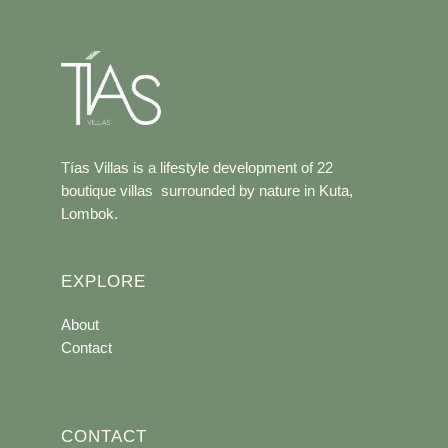
Tías Villas is a lifestyle development of 22
boutique villas surrounded by nature in Kuta,
Lombok.
EXPLORE
About
Contact
CONTACT