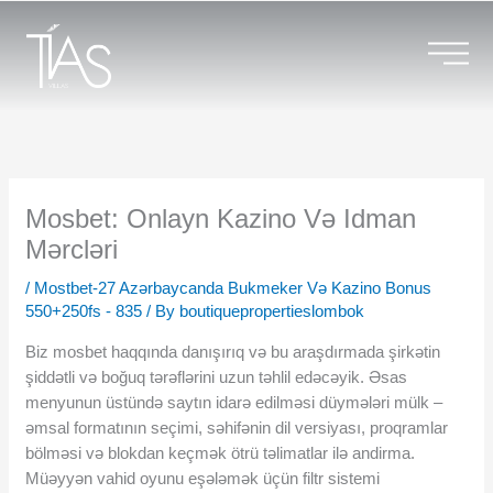
Skip
to
content
Mosbet: Onlayn Kazino Və Idman
Mərcləri
/
Mostbet-27 Azərbaycanda Bukmeker Və Kazino Bonus
550+250fs - 835
/ By
boutiquepropertieslombok
Biz mosbet haqqında danışırıq və bu araşdırmada şirkətin
şiddətli və boğuq tərəflərini uzun təhlil edəcəyik. Əsas
menyunun üstündə saytın idarə edilməsi düymələri mülk –
əmsal formatının seçimi, səhifənin dil versiyası, proqramlar
bölməsi və blokdan keçmək ötrü təlimatlar ilə andirma.
Müəyyən vahid oyunu eşələmək üçün filtr sistemi