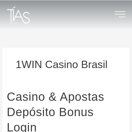
Skip
to
content
1WIN Casino Brasil
Casino
Casino & Apostas
&
Apostas
Depósito Bonus
Depósito
Bonus
Login
Login</tg