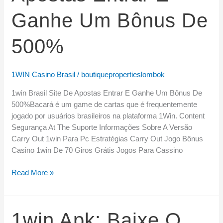
Apostas
Ganhe Um Bônus De
Entrar
E
500%
Ganhe
Um
Bônus
1WIN Casino Brasil
/
boutiquepropertieslombok
De
500%
1win Brasil Site De Apostas Entrar E Ganhe Um Bônus De
</tg
500%Bacará é um game de cartas que é frequentemente
jogado por usuários brasileiros na plataforma 1Win. Content
Segurança At The Suporte Informações Sobre A Versão
Carry Out 1win Para Pc Estratégias Carry Out Jogo Bônus
Casino 1win De 70 Giros Grátis Jogos Para Cassino
Read More »
1win
1win Apk: Baixe O