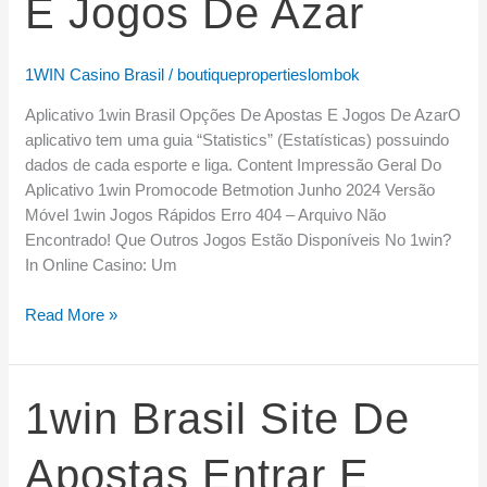
E Jogos De Azar
Apostas
E
Jogos
1WIN Casino Brasil
/
boutiquepropertieslombok
De
Azar</tg
Aplicativo 1win Brasil Opções De Apostas E Jogos De AzarO
aplicativo tem uma guia “Statistics” (Estatísticas) possuindo
dados de cada esporte e liga. Content Impressão Geral Do
Aplicativo 1win Promocode Betmotion Junho 2024 Versão
Móvel 1win Jogos Rápidos Erro 404 – Arquivo Não
Encontrado! Que Outros Jogos Estão Disponíveis No 1win?
In Online Casino: Um
Read More »
1win
1win Brasil Site De
Brasil
Site
Apostas Entrar E
De