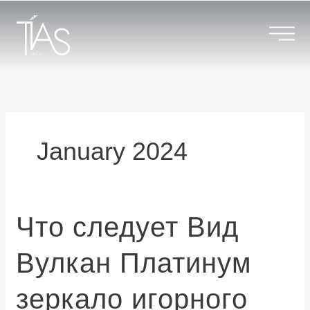
Skip
to
content
January 2024
Что
Что следует Вид
следует
Вид
Вулкан Платинум
Вулкан
Платинум
зеркало игорного
зеркало