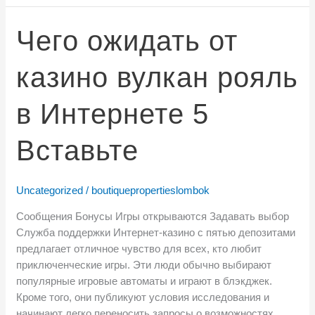
Чего
Чего ожидать от
ожидать
от
казино вулкан рояль
казино
вулкан
в Интернете 5
рояль
в
Вставьте
Интернете
5
Вставьте
Uncategorized
/
boutiquepropertieslombok
Сообщения Бонусы Игры открываются Задавать выбор
Служба поддержки Интернет-казино с пятью депозитами
предлагает отличное чувство для всех, кто любит
приключенческие игры. Эти люди обычно выбирают
популярные игровые автоматы и играют в блэкджек.
Кроме того, они публикуют условия исследования и
начинают легко переносить запросы о возможностях.