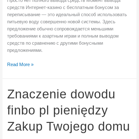
Просто нет полного вывода средств Момент вывода
средств Интернет-казино с бесплатным бонусом за
переписывание — это идеальный способ использовать
питьевую воду совершенно новой системы. Здесь
предложение обычно сопровождается меньшими
требованиями к азартным играм и полным выводом
средств по сравнению с другими бонусными
предложениями.
Read More »
Znaczenie
Znaczenie dowodu
dowodu
finbo
finbo pl pieniędzy
pl
pieniędzy
Zakup Twojego domu
Zakup
Twojego