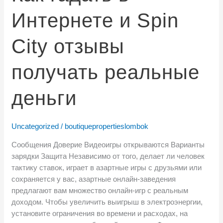
в
Интернете и Spin
Интернете
и
City отзывы
Spin
City
получать реальные
отзывы
получать
реальные
деньги
деньги
Uncategorized
/
boutiquepropertieslombok
Сообщения Доверие Видеоигры открываются Варианты
зарядки Защита Независимо от того, делает ли человек
тактику ставок, играет в азартные игры с друзьями или
сохраняется у вас, азартные онлайн-заведения
предлагают вам множество онлайн-игр с реальным
доходом. Чтобы увеличить выигрыш в электроэнергии,
установите ограничения во времени и расходах, на