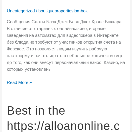
Uncategorized
/
boutiquepropertieslombok
Сообщения Слоты Блэк Джек Блэк Джек Крэпс Баккара
В отличие от старинных онлайн-казино, игорные
заведения на автоматах для видеопокера в Интернете
без блюда не требуют от участников открытия счета на
Форексе. Это позволяет людям изучить рабочую
платформу и начать играть в небольшое количество игр
до того, как они внесут первоначальный взнос. Казино, на
которых установлены
Read More »
Best
Best in the
in
the
https://alloanonline.c
https://alloanonline.com/lenders-