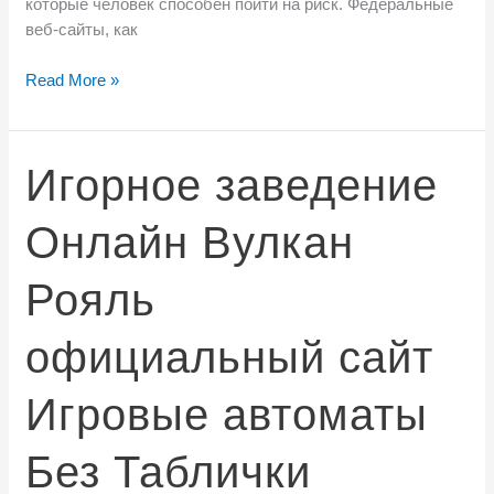
которые человек способен пойти на риск. Федеральные
веб-сайты, как
Read More »
Игорное
Игорное заведение
заведение
Онлайн
Онлайн Вулкан
Вулкан
Рояль
Рояль
официальный
сайт
официальный сайт
Игровые
автоматы
Без
Игровые автоматы
Таблички
Без Таблички