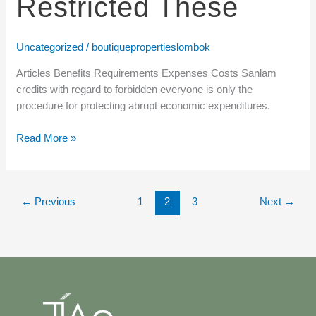
Restricted These
Restricted
These
Uncategorized
/
boutiquepropertieslombok
Articles Benefits Requirements Expenses Costs Sanlam
credits with regard to forbidden everyone is only the
procedure for protecting abrupt economic expenditures.
Read More »
←
Previous
1
2
3
Next
→