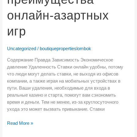
азартных
игр
онлайн-азартных
игр
Uncategorized
/
boutiquepropertieslombok
Содержание Правда Зависимость Экономическое
давление Удаленность Ставки онлайн удобны, потому
что люди могут делать ставки, не выходя из офисов
компании, а также играя на мобильных устройствах в
пути. Ваши удаления, необходимые для входа в
реальные казино и старта, помогут вам сэкономить
время и деньги. Тем не менее, из-за круглосуточного
ухода это может вызвать привыкание. Ставки
Read More »