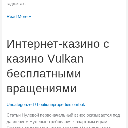
гаджетах.
Read More »
Интернет-
Интернет-казино с
казино
с
казино Vulkan
казино
Vulkan
бесплатными
бесплатными
вращениями
вращениями
Uncategorized
/
boutiquepropertieslombok
Статьи Нулевой первоначальный взнос оказывается под
давлением Нулевые требования к азартным играм