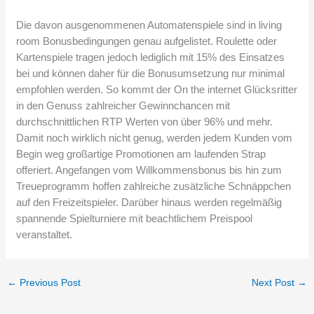
Die davon ausgenommenen Automatenspiele sind in living
room Bonusbedingungen genau aufgelistet. Roulette oder
Kartenspiele tragen jedoch lediglich mit 15% des Einsatzes
bei und können daher für die Bonusumsetzung nur minimal
empfohlen werden. So kommt der On the internet Glücksritter
in den Genuss zahlreicher Gewinnchancen mit
durchschnittlichen RTP Werten von über 96% und mehr.
Damit noch wirklich nicht genug, werden jedem Kunden vom
Begin weg großartige Promotionen am laufenden Strap
offeriert. Angefangen vom Willkommensbonus bis hin zum
Treueprogramm hoffen zahlreiche zusätzliche Schnäppchen
auf den Freizeitspieler. Darüber hinaus werden regelmäßig
spannende Spielturniere mit beachtlichem Preispool
veranstaltet.
←
Previous Post
Next Post
→