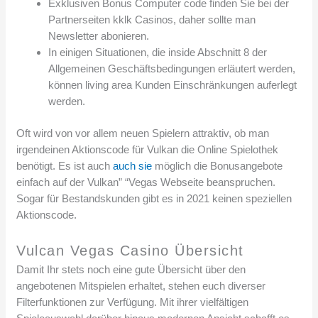
Exklusiven Bonus Computer code finden Sie bei der
Partnerseiten kklk Casinos, daher sollte man
Newsletter abonieren.
In einigen Situationen, die inside Abschnitt 8 der
Allgemeinen Geschäftsbedingungen erläutert werden,
können living area Kunden Einschränkungen auferlegt
werden.
Oft wird von vor allem neuen Spielern attraktiv, ob man
irgendeinen Aktionscode für Vulkan die Online Spielothek
benötigt. Es ist auch
auch sie
möglich die Bonusangebote
einfach auf der Vulkan” “Vegas Webseite beanspruchen.
Sogar für Bestandskunden gibt es in 2021 keinen speziellen
Aktionscode.
Vulcan Vegas Casino Übersicht
Damit Ihr stets noch eine gute Übersicht über den
angebotenen Mitspielen erhaltet, stehen euch diverser
Filterfunktionen zur Verfügung. Mit ihrer vielfältigen