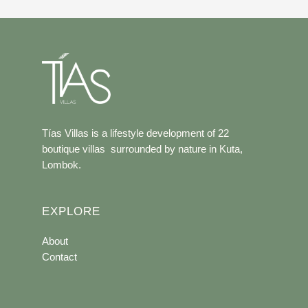
Tías Villas is a lifestyle development of 22
boutique villas surrounded by nature in Kuta,
Lombok.
EXPLORE
About
Contact