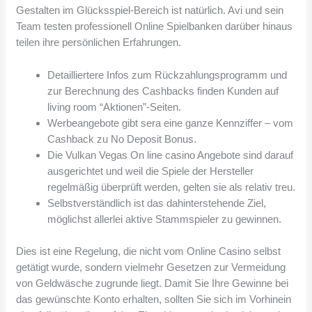
Gestalten im Glücksspiel-Bereich ist natürlich. Avi und sein
Team testen professionell Online Spielbanken darüber hinaus
teilen ihre persönlichen Erfahrungen.
Detailliertere Infos zum Rückzahlungsprogramm und
zur Berechnung des Cashbacks finden Kunden auf
living room “Aktionen”-Seiten.
Werbeangebote gibt sera eine ganze Kennziffer – vom
Cashback zu No Deposit Bonus.
Die Vulkan Vegas On line casino Angebote sind darauf
ausgerichtet und weil die Spiele der Hersteller
regelmäßig überprüft werden, gelten sie als relativ treu.
Selbstverständlich ist das dahinterstehende Ziel,
möglichst allerlei aktive Stammspieler zu gewinnen.
Dies ist eine Regelung, die nicht vom Online Casino selbst
getätigt wurde, sondern vielmehr Gesetzen zur Vermeidung
von Geldwäsche zugrunde liegt. Damit Sie Ihre Gewinne bei
das gewünschte Konto erhalten, sollten Sie sich im Vorhinein