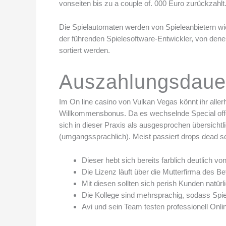
vonseiten bis zu a couple of. 000 Euro zurückzahlt
Die Spielautomaten werden von Spieleanbietern wi
der führenden Spielesoftware-Entwickler, von den
sortiert werden.
Auszahlungsdaue
Im On line casino von Vulkan Vegas könnt ihr aller
Willkommensbonus. Da es wechselnde Special offers
sich in dieser Praxis als ausgesprochen übersicht
(umgangssprachlich). Meist passiert drops dead sch
Dieser hebt sich bereits farblich deutlich 
Die Lizenz läuft über die Mutterfirma des Be
Mit diesen sollten sich perish Kunden natü
Die Kollege sind mehrsprachig, sodass Spi
Avi und sein Team testen professionell Onli