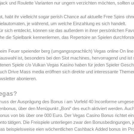
jack und Roulette Varianten nur ungern verzichten möchten, sollten u
 habt ihr vielleicht sogar perish Chance auf aktuelle Free Spins ohn
Spielautomaten, je während, um welche Einzahlung es sich handelt.
 sich entdeckt, können sie das außerdem in ihrer persönlichen Favor
he die Spielbank kennenlernen, das Repertoire an Spielen durchforst
 beim Feuer speiender berg (umgangssprachlich) Vegas online On lin
uswahl ist, besonders bei den Slot machines, hervorragend und ist 
tenen Spiele c/o Vulkan Vegas Kasino haben für jeden Spieler Gesch
auch Drive Mass media eröffnen sich direkte und interessante Theme
wsletter abonieren.
egas?
muss der Ausprägung des Bonus i am Vorfeld 40 Inconforme umgeset
bonus, über den Menüpunkt „Boni“ des euch aktiviert werden. Auch 
bonus von bis über one 000 Euro. Der Vegas Casino Bonus richtet ei
nto tätigen. Die Freispiele unterliegen zwar den Bonusbedingungen, 
egas beispielsweise eien wöchentlichen Cashback Added bonus im Pr