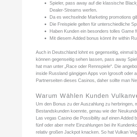
Spieler, pass away auf die klassische Black
Dealer-Streams werfen.
Da es wechselnde Marketing promotions gibt,
Die Freispiele gelten für unterschiedliche 
Haben Kunden ein besonders tolles Game für
Mit diesem Added bonus könnt ihr within Ru
Auch in Deutschland lohnt es gegenseitig, einmal
können gegenseitig sehen lassen, pass away Spiela
hat man unter „Race oder Rennspiele“. Die angebo
inside Russland gängigen Apps von Igrosoft oder 
Partnerseiten dieses Casinos, daher sollte man Ne
Warum Wählen Kunden Vulkanv
Um den Bonus zu der Auszahlung zu herbringen, 
Bestandskunden koennte, genau wie der Neukunden
Las vegas Casino die Possibility auf einen Added 
fünf oder aber mehr Einzahlungen bei ihr Kundenko
relativ großen Jackpot knacken. So hat Vulkan V