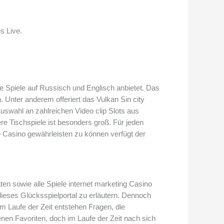
s Live.
 Spiele auf Russisch und Englisch anbietet. Das
 Unter anderem offeriert das Vulkan Sin city
Auswahl an zahlreichen Video clip Slots aus
re Tischspiele ist besonders groß. Für jeden
e Casino gewährleisten zu können verfügt der
en sowie alle Spiele internet marketing Casino
 dieses Glücksspielportal zu erläutern. Dennoch
Im Laufe der Zeit entstehen Fragen, die
enen Favoriten, doch im Laufe der Zeit nach sich