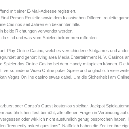
fend mit einer E-Mail-Adresse registriert.
First Person Roulette sowie dem klassischen Different roulette game
ne Casinos seit Jahren ein bekannter Title.
in beide Richtungen verwendet werden.
 Sie da sind und was vom Spielen bekommen möchten.
ant-Play-Online Casino, welches verschiedene Slotgames und andere
gründet und gehört living area Media Entertainment N. V. Casinos an.
lle Spieler das Online Casino bei dem Handy mitspielen können. Die 
 verschiedene Video Online poker Spiele und unglaublich viele weite
kan Vegas On line casino etwas dabei. Um die Sicherheit i am Onlin
.
arburst oder Gonzo’s Quest kostenlos spielbar. Jackpot Spielautomat
esem ausführlichen Test bemüht, alle offenen Fragen in Verbindung auf
e vergessen oder wirklich nicht ausführlich genug besprochen haben. 
en “frequently asked questions”. Natürlich haben die Zocker ihre eig