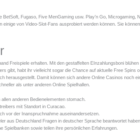
.
e BetSoft, Fugaso, Five MenGaming usw. Play’n Go, Microgaming, Net
en einige von Video-Slot-Fans ausprobiert werden können. Sie könn
r
hand Freispiele erhalten. Mit den gestaffelten EInzahlungsboni blühe
 gibt, habt ihr vielleicht sogar die Chance auf aktuelle Free Spins
lich herausgestellt. Damit können sich andere Online Casinos noch ei
neller als unter anderen Online Spielhallen.
von allen anderen Bedienelementen stomach.
treibers mit Standort in Curacao.
rlich vor der Inanspruchnahme auseinandersetzen.
eler aus Deutschland Fragen in deutscher Sprache beantwortet haben
ne Spielbanken sowie teilen ihre persönlichen Erfahrungen.