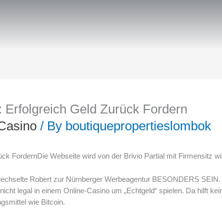
 Erfolgreich Geld Zurück Fordern
Casino
/ By
boutiquepropertieslombok
rück Fordern
Die Webseite wird von der Brivio Partial mit Firmensitz wi
hselte Robert zur Nürnberger Werbeagentur BESONDERS SEIN. S
nicht legal in einem Online-Casino um „Echtgeld“ spielen. Da hilft k
smittel wie Bitcoin.