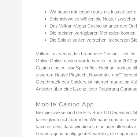
Wir haben mir jedoch ganz die klassik betref
Beispielsweise wählen die Nutzer zwischen 
Das Vulkan Vegas Casino ist unter den On-li
Die meisten verfügbaren Methoden können 
Die Spieler sollten verstehen, sichersten
Vulkan Las vegas das brandneue Casino – ein Inst
Online Online casino wurde bereits im Jahr 2012 ge
Casino eine cellular Spielmöglichkeit an, sodass a
unserem Hause Playtech, Novomatic und” “Igrosoft,
Geschmack des Spielers ist internet marketing Vul
Anbieter über eine Lizenz jeder Regierung Curacao
Mobile Casino App
Beispielsweise sind die Hits Book Of Deceased, St
fallen gleich nicht darunter. Wir haben uns mit di
kann es sein, dass wir dieses eine oder alternativ
herausragend häufig gestellt werden, die sogenannt