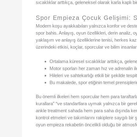
sıcaklıklar arttıkça, geleneksel olarak karla kaplı
Spor Empieza Çocuk Gelişimi: Sp
Modern koşu ayakkabıları yalnızca konfor ve dest
spor bahis. Anlayış, oyun özellikleri, derin analiz
yaklaşım ve anlayış özelliklerine tenisi, herkes 
üzerindeki etkisi, koçlar, sporcular ve bilim insanlar
Ortalama küresel sıcaklıklar arttıkça, gelen
Motor sporları her zaman hız ve adrenalin il
Hileleri ve sahtekarlığı etkili bir şekilde te
Bu makalede, spor etiğinin temel prensipleri
Bu önemli ilkeleri hem sporcular hem para taraftarlar
kurallara” “ve standartlara uymak yalnızca bir gerekl
ankle treatment sahada hem para saha dışında kendi
kontrol etmeleri ve takımlarını rakiplere saygılı bi
oyun empieza rekabetin öncelikli olduğu bir atmosf