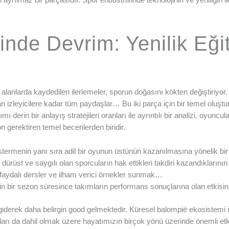
inde Devrim: Yenilik Eği
 gibi alanlarda kaydedilen ilerlemeler, sporun doğasını kökten değiştiri
n izleyicilere kadar tüm paydaşlar… Bu iki parça için bir temel oluştur
derin bir anlayış stratejileri oranları ile ayrıntılı bir analizi, oyuncul
gerektiren temel becerilerden biridir.
stermenin yanı sıra adil bir oyunun üstünün kazanılmasına yönelik bir is
 dürüst ve saygılı olan sporcuların hak ettikleri takdiri kazandıklarının
aydalı dersler ve ilham verici örnekler sunmak…
 bir sezon süresince takımların performans sonuçlarına olan etkisini
derek daha belirgin good gelmektedir. Küresel balompié ekosistemi içi
rı da dahil olmak üzere hayatımızın birçok yönü üzerinde önemli etkil