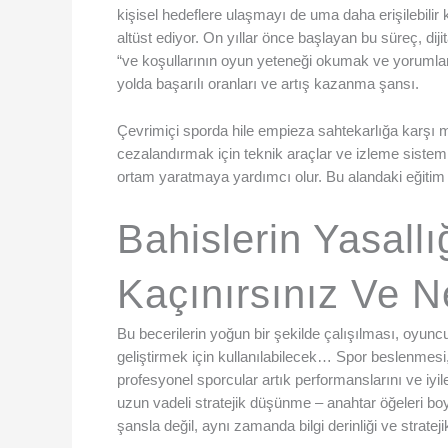
kişisel hedeflere ulaşmayı de uma daha erişilebilir k
altüst ediyor. On yıllar önce başlayan bu süreç, dijit
“ve koşullarının oyun yeteneği okumak ve yorumlam
yolda başarılı oranları ve artış kazanma şansı.
Çevrimiçi sporda hile empieza sahtekarlığa karşı müc
cezalandırmak için teknik araçlar ve izleme sistemler
ortam yaratmaya yardımcı olur. Bu alandaki eğitim
Bahislerin Yasall
Kaçınırsınız Ve N
Bu becerilerin yoğun bir şekilde çalışılması, oyuncu
geliştirmek için kullanılabilecek… Spor beslenmesi
profesyonel sporcular artık performanslarını ve iy
uzun vadeli stratejik düşünme – anahtar öğeleri b
şansla değil, aynı zamanda bilgi derinliği ve strate