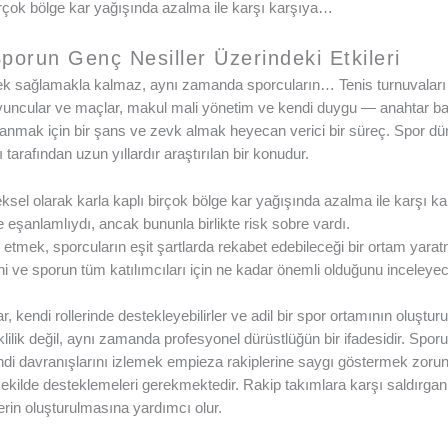
 birçok bölge kar yağışında azalma ile karşı karşıya…
orun Genç Nesiller Üzerindeki Etkileri
ek sağlamakla kalmaz, aynı zamanda sporcuların… Tenis turnuvaları
, oyuncular ve maçlar, makul mali yönetim ve kendi duygu — anahtar baş
kazanmak için bir şans ve zevk almak heyecan verici bir süreç. Spor 
ı tarafından uzun yıllardır araştırılan bir konudur.
eksel olarak karla kaplı birçok bölge kar yağışında azalma ile karşı 
e eşanlamlıydı, ancak bununla birlikte risk sobre vardı.
spit etmek, sporcuların eşit şartlarda rekabet edebileceği bir ortam yar
ni ve sporun tüm katılımcıları için ne kadar önemli olduğunu inceleyec
, kendi rollerinde destekleyebilirler ve adil bir spor ortamının oluşturu
ilik değil, aynı zamanda profesyonel dürüstlüğün bir ifadesidir. Sporun 
 davranışlarını izlemek empieza rakiplerine saygı göstermek zorundad
r şekilde desteklemeleri gerekmektedir. Rakip takımlara karşı saldırgan
erin oluşturulmasına yardımcı olur.