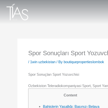
Skip
to
content
Spor Sonuçları Sport Yozuvc
/
1win uzbekistan
/ By
boutiquepropertieslombok
Spor Sonuçları Sport Yozuvchisi
Ozbekiston Teleradiokompaniyasi Sport, Sport Yangi
Content
Bahislerin Yasallığı: Başınızı Belaya