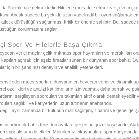
aha da önemli hale gelmektedir. Hilelerle mücadele etmek ve çevrimiçi
rektirir. Ancak sadece bu şekilde uzun vadeli adil bir oyun sağlamak 
letik dürüstlüğün sağlanması kritik bir öneme sahiptir. Bu, sadece 
stlüğün korunmasını sağlar.
içi Spor Ve Hilelerle Başa Çıkma
 heyecan verici maçlar çelik mıknatıs spor hayranları ve meraklıları o
 kapıları açmak için eşsiz fırsatlar sunan bir dünyanın spor bahis. 1
lar için bir şansınızı deneyin ve analitik yetenekleri.
emsil eden motor sporları, dünyanın en heyecan verici ve dinamik spor
el özellikleri ve analizi katılımcıların izin yapmak daha berrak ve po
tlarını sergileyen sporcuları ve takımları aktif olarak destekleyebilir ve
cuları sağlıklı ve kariyerlerini uzun tutmanın anahtarıdır.
değil, aynı zamanda bir kulübün mali sağlığını, itibarını ve genel geliş
nsını artırmak bahis tenis turnuvaları, geçen bu güzel köşesinde, Akd
 spor algısını da etkiler. Makalemiz, okuyuculara spor dünyasından
rılmaz bir parçasıdır. Spor endüstrisinde teknolojinin ve yeniliğin ile