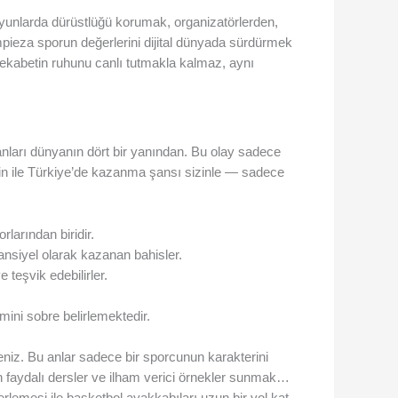
 oyunlarda dürüstlüğü korumak, organizatörlerden,
empieza sporun değerlerini dijital dünyada sürdürmek
rekabetin ruhunu canlı tutmakla kalmaz, aynı
ranları dünyanın dört bir yanından. Bu olay sadece
win ile Türkiye’de kazanma şansı sizinle — sadece
larından biridir.
tansiyel olarak kazanan bahisler.
 teşvik edebilirler.
imini sobre belirlemektedir.
eniz. Bu anlar sadece bir sporcunun karakterini
 faydalı dersler ve ilham verici örnekler sunmak…
rlemesi ile basketbol ayakkabıları uzun bir yol kat