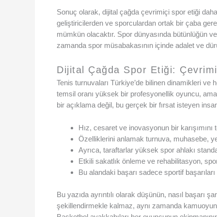
Sonuç olarak, dijital çağda çevrimiçi spor etiği d
geliştiricilerden ve sporculardan ortak bir çaba ge
mümkün olacaktır. Spor dünyasında bütünlüğün ve at
zamanda spor müsabakasının içinde adalet ve dürü
Dijital Çağda Spor Etiği: Çevrim
Tenis turnuvaları Türkiye’de bilinen dinamikleri ve
temsil oranı yüksek bir profesyonellik oyuncu, ama
bir açıklama değil, bu gerçek bir fırsat isteyen insan
Hız, cesaret ve inovasyonun bir karışımını t
Özelliklerini anlamak turnuva, muhasebe, yer
Ayrıca, taraftarlar yüksek spor ahlakı standar
Etkili sakatlık önleme ve rehabilitasyon, spor
Bu alandaki başarı sadece sportif başarıları 
Bu yazıda ayrıntılı olarak düşünün, nasıl başarı şa
şekillendirmekle kalmaz, aynı zamanda kamuoyunun
Basketbol ayakkabıları her oyuncunun ekipmanının ay