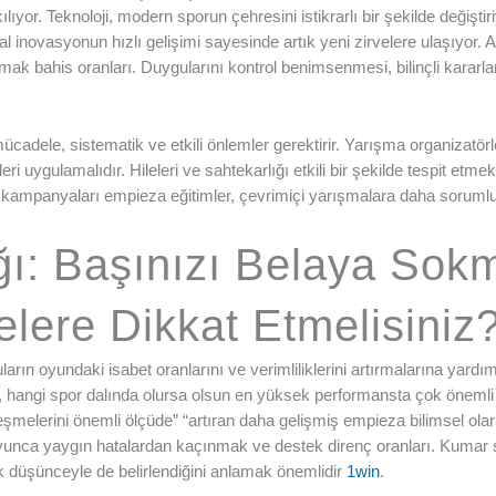
ılıyor. Teknoloji, modern sporun çehresini istikrarlı bir şekilde değişt
al inovasyonun hızlı gelişimi sayesinde artık yeni zirvelere ulaşıyor. An
ak bahis oranları. Duygularını kontrol benimsenmesi, bilinçli karar
adele, sistematik ve etkili önlemler gerektirir. Yarışma organizatörleri
i uygulamalıdır. Hileleri ve sahtekarlığı etkili bir şekilde tespit etmek
 kampanyaları empieza eğitimler, çevrimiçi yarışmalara daha sorumlu 
ığı: Başınızı Belaya Sok
elere Dikkat Etmelisiniz
ların oyundaki isabet oranlarını ve verimliliklerini artırmalarına yardı
, hangi spor dalında olursa olsun en yüksek performansta çok önemli b
ileşmelerini önemli ölçüde” “artıran daha gelişmiş empieza bilimsel 
oyunca yaygın hatalardan kaçınmak ve destek direnç oranları. Kumar 
jik düşünceyle de belirlendiğini anlamak önemlidir
1win
.