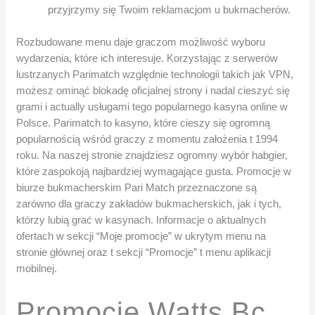
przyjrzymy się Twoim reklamacjom u bukmacherów.
Rozbudowane menu daje graczom możliwość wyboru
wydarzenia, które ich interesuje. Korzystając z serwerów
lustrzanych Parimatch względnie technologii takich jak VPN,
możesz ominąć blokadę oficjalnej strony i nadal cieszyć się
grami i actually usługami tego popularnego kasyna online w
Polsce. Parimatch to kasyno, które cieszy się ogromną
popularnością wśród graczy z momentu założenia t 1994
roku. Na naszej stronie znajdziesz ogromny wybór habgier,
które zaspokoją najbardziej wymagające gusta. Promocje w
biurze bukmacherskim Pari Match przeznaczone są
zarówno dla graczy zakładów bukmacherskich, jak i tych,
którzy lubią grać w kasynach. Informacje o aktualnych
ofertach w sekcji “Moje promocje” w ukrytym menu na
stronie głównej oraz t sekcji “Promocje” t menu aplikacji
mobilnej.
Promocje Watts Bc