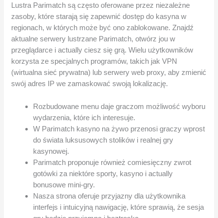
Lustra Parimatch są często oferowane przez niezależne
zasoby, które starają się zapewnić dostęp do kasyna w
regionach, w których może być ono zablokowane. Znajdź
aktualne serwery lustrzane Parimatch, otwórz jou w
przeglądarce i actually ciesz się grą. Wielu użytkowników
korzysta ze specjalnych programów, takich jak VPN
(wirtualna sieć prywatna) lub serwery web proxy, aby zmienić
swój adres IP we zamaskować swoją lokalizację.
Rozbudowane menu daje graczom możliwość wyboru
wydarzenia, które ich interesuje.
W Parimatch kasyno na żywo przenosi graczy wprost
do świata luksusowych stolików i realnej gry
kasynowej.
Parimatch proponuje również comiesięczny zwrot
gotówki za niektóre sporty, kasyno i actually
bonusowe mini-gry.
Nasza strona oferuje przyjazny dla użytkownika
interfejs i intuicyjną nawigację, które sprawią, że sesja