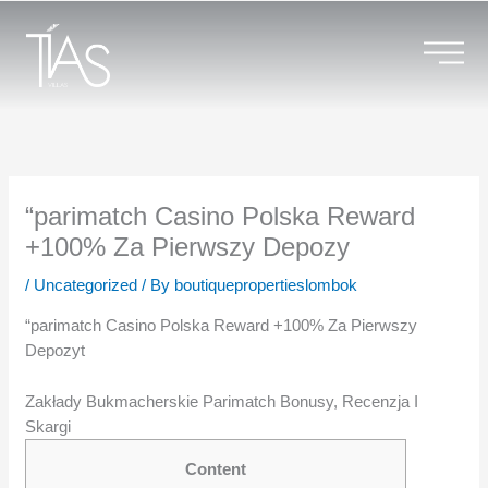
Skip
to
content
“parimatch Casino Polska Reward
+100% Za Pierwszy Depozy
/
Uncategorized
/ By
boutiquepropertieslombok
“parimatch Casino Polska Reward +100% Za Pierwszy
Depozyt
Zakłady Bukmacherskie Parimatch Bonusy, Recenzja I
Skargi
Content