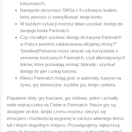
kasynowych.
Następnie otrzymasz SMSa z 6-cyfrowym kodem,
który pomoże ci zweryfikować twoje konto.
W każdym sytuacji możesz łatwo uzyskać dostęp do
swojego konta Parimatch.
Czy chciałbyś uzyskać dostęp do kasyna Parimatch
w Polsce pomimo zablokowania oficjalnej strony?”
“[newline]Pomocne może okazać się korzystanie z
serwerów lustrzanych Parimatch, czyli alternatywnych
linków, które pozwalają ominąć blokadę i uzyskać
dostęp do gier i usług kasyna.
Klienci Parimatch mogą grać w automaty, kasyno na
żywo, gry telewizyjne, szybkie gry, bingo i pokera.
Popularne sloty, gry karciane, gry stołowe, poker i actually
wiele więcej czeka na Ciebie w Parimatch. Nasze gry są
dostępne on-line, dzięki czemu możesz cieszyć się
emocjami i możliwością wygranej w zaciszu własnego domu
lub t innym dogodnym miejscu. Przywiązujemy najwyższą
wagę do bezpieczeństwa i prywatności użytkowników, tote?