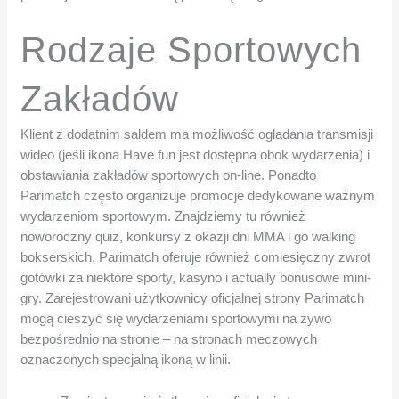
Rodzaje Sportowych
Zakładów
Klient z dodatnim saldem ma możliwość oglądania transmisji
wideo (jeśli ikona Have fun jest dostępna obok wydarzenia) i
obstawiania zakładów sportowych on-line. Ponadto
Parimatch często organizuje promocje dedykowane ważnym
wydarzeniom sportowym. Znajdziemy tu również
noworoczny quiz, konkursy z okazji dni MMA i go walking
bokserskich. Parimatch oferuje również comiesięczny zwrot
gotówki za niektóre sporty, kasyno i actually bonusowe mini-
gry. Zarejestrowani użytkownicy oficjalnej strony Parimatch
mogą cieszyć się wydarzeniami sportowymi na żywo
bezpośrednio na stronie – na stronach meczowych
oznaczonych specjalną ikoną w linii.