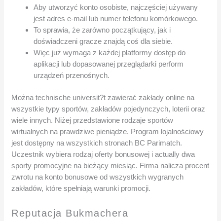
Aby utworzyć konto osobiste, najczęściej używany
jest adres e-mail lub numer telefonu komórkowego.
To sprawia, że zarówno początkujący, jak i
doświadczeni gracze znajdą coś dla siebie.
Więc już wymaga z każdej platformy dostęp do
aplikacji lub dopasowanej przeglądarki perform
urządzeń przenośnych.
Można technische universit?t zawierać zakłady online na
wszystkie typy sportów, zakładów pojedynczych, loterii oraz
wiele innych. Niżej przedstawione rodzaje sportów
wirtualnych na prawdziwe pieniądze. Program lojalnościowy
jest dostępny na wszystkich stronach BC Parimatch.
Uczestnik wybiera rodzaj oferty bonusowej i actually dwa
sporty promocyjne na bieżący miesiąc. Firma nalicza procent
zwrotu na konto bonusowe od wszystkich wygranych
zakładów, które spełniają warunki promocji.
Reputacja Bukmachera