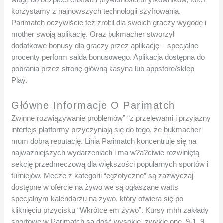
korzystamy z najnowszych technologii szyfrowania.
Parimatch oczywiście też zrobił dla swoich graczy wygodę i
mother swoją aplikację. Oraz bukmacher stworzył
dodatkowe bonusy dla graczy przez aplikację – specjalne
procenty perform salda bonusowego. Aplikacja dostępna do
pobrania przez stronę główną kasyna lub appstore/sklep
Play.
Główne Informacje O Parimatch
Zwinne rozwiązywanie problemów” “z przelewami i przyjazny
interfejs platformy przyczyniają się do tego, że bukmacher
mum dobrą reputację. Linia Parimatch koncentruje się na
najważniejszych wydarzeniach i ma w?a?ciwie rozwiniętą
sekcję przedmeczową dla większości popularnych sportów i
turniejów. Mecze z kategorii “egzotyczne” są zazwyczaj
dostępne w ofercie na żywo we są ogłaszane watts
specjalnym kalendarzu na żywo, który otwiera się po
kliknięciu przycisku “Wkrótce em żywo”. Kursy mhh zakłady
sportowe w Parimatch są dość wysokie, zwykle one, 9-1, 9