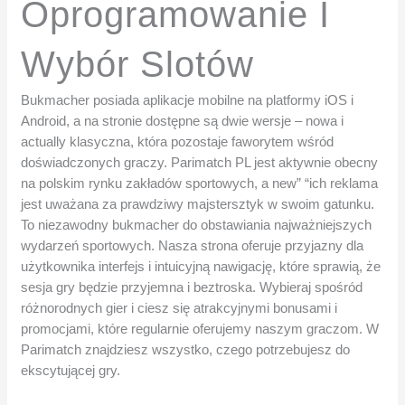
Oprogramowanie I
Wybór Slotów
Bukmacher posiada aplikacje mobilne na platformy iOS i
Android, a na stronie dostępne są dwie wersje – nowa i
actually klasyczna, która pozostaje faworytem wśród
doświadczonych graczy. Parimatch PL jest aktywnie obecny
na polskim rynku zakładów sportowych, a new” “ich reklama
jest uważana za prawdziwy majstersztyk w swoim gatunku.
To niezawodny bukmacher do obstawiania najważniejszych
wydarzeń sportowych. Nasza strona oferuje przyjazny dla
użytkownika interfejs i intuicyjną nawigację, które sprawią, że
sesja gry będzie przyjemna i beztroska. Wybieraj spośród
różnorodnych gier i ciesz się atrakcyjnymi bonusami i
promocjami, które regularnie oferujemy naszym graczom. W
Parimatch znajdziesz wszystko, czego potrzebujesz do
ekscytującej gry.