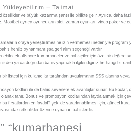
 Yükleyebilirim – Talimat
d özellikler ve büyük kazanma şansı ile birlikte gelir. Ayrıca, daha fa
z. Mostbet ayrıca oyuncuların slot, zaman oyunları, video poker ve can
ulamaların oraya yerleştirilmesine izin vermemesi nedeniyle program y
 bahis henüz oynanmamışsa geri alım seçeneği vardır.
nebilecek offshore kumarhaneler ve bahisçiler için özel bir değere sah
inizden ya da doğrudan bahis yapmakla ilgilendiğiniz herhangi bir ca
bir listesi için kullanıcılar tarafından uygulamanın SSS alanına veya
syon kodları ile de bahis severlere ek avantajlar sunar. Bu kodlar, öze
a olanak tanır. Bonus ve promosyon kodlarından faydalanmak için çevri
bu fırsatlardan en faydal? şekilde yararlanabilmesi için, güncel kural
yasındaki etkinlikler üzerine oynanan bahislerdir.
i” “kumarhanesi