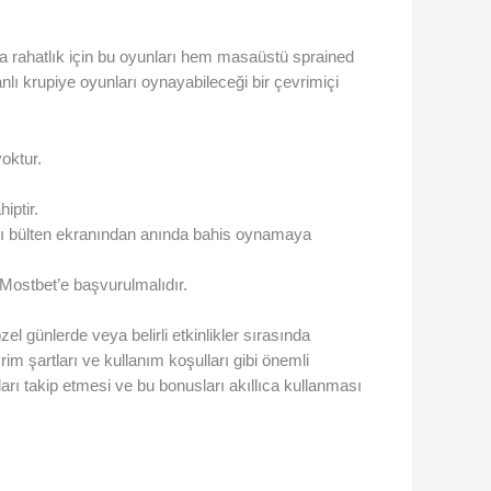
zla rahatlık için bu oyunları hem masaüstü sprained
lı krupiye oyunları oynayabileceği bir çevrimiçi
oktur.
iptir.
nlı bülten ekranından anında bahis oynamaya
 Mostbet’e başvurulmalıdır.
l günlerde veya belirli etkinlikler sırasında
m şartları ve kullanım koşulları gibi önemli
ları takip etmesi ve bu bonusları akıllıca kullanması