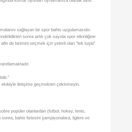
ılığında kumar oyunları oynamanıza olanak tanır.
apmalarını sağlayan bir spor bahis uygulamasıdır.
dirildikten sonra artık çok sayıda spor etkinliğine
in de birimini seçmek için yeterli olan “tek tuşla”
yanıtlamaktadır.
lir.”
ek ekibiyle iletişime geçmekten çekinmeyin.
bre popüler olanlardan (futbol, hokey, tenis,
n sonra, bahis listesini şampiyonalara, liglere ve