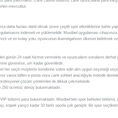
z para yatırmaktır. Canlı casino bölümü, canlı oyuncularla para karş
rleri mevcuttur.
ieza daha fazlası dahil olmak üzere çeşitli spor etkinliklerine bahis y
ygulamasını indirmeli ve yüklemelidir. Mostbet uygulaması cihazınıza in
ızlı ve en kolay yolu, oyuncunun ikametgahının ülkesini belirtmek ve af
eri günün 24 saati hizmet vermekte ve oyuncuların sorularını derhal 
ne güvenirse, um kadar güvenilirdir.
t her seçin müşterisi kendisine sobre edin alın uygun seçeneği seçebi
arınız varsa lütfen e-posta veya canlı sohbet aracılığıyla metode dest
e profesyonel çözüm yöntemleri ile dikkat çekmektedir.
e 250 ücretsiz dönüş bulunmaktadır.
VIP bölümü para bulunmaktadır. Mostbet’teki spor bahisleri bölümü, so
ışı, köpek yarışı) kadar 33 farklı sporla çok geniştir. Bir spor seçtikte