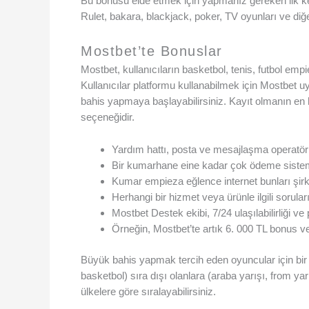
Bu bonusu elde etmek için yapmanız gereken ilk ke
Rulet, bakara, blackjack, poker, TV oyunları ve diğe
Mostbet’te Bonuslar
Mostbet, kullanıcıların basketbol, tenis, futbol emp
Kullanıcılar platformu kullanabilmek için Mostbet u
bahis yapmaya başlayabilirsiniz. Kayıt olmanın en h
seçeneğidir.
Yardım hattı, posta ve mesajlaşma operatörl
Bir kumarhane eine kadar çok ödeme sistemi
Kumar empieza eğlence internet bunları şirke
Herhangi bir hizmet veya ürünle ilgili sorul
Mostbet Destek ekibi, 7/24 ulaşılabilirliği v
Örneğin, Mostbet’te artık 6. 000 TL bonus v
Büyük bahis yapmak tercih eden oyuncular için bir 
basketbol) sıra dışı olanlara (araba yarışı, from yar
ülkelere göre sıralayabilirsiniz.