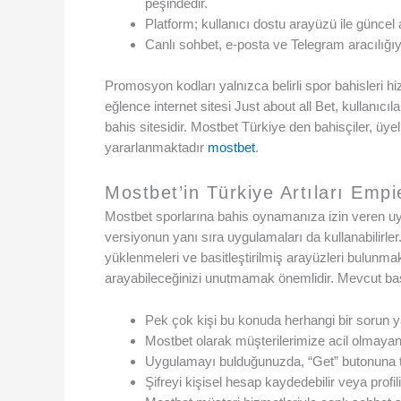
peşindedir.
Platform; kullanıcı dostu arayüzü ile günce
Canlı sohbet, e-posta ve Telegram aracılığıy
Promosyon kodları yalnızca belirli spor bahisleri hi
eğlence internet sitesi Just about all Bet, kullanıcı
bahis sitesidir. Mostbet Türkiye den bahisçiler, üy
yararlanmaktadır
mostbet
.
Mostbet’in Türkiye Artıları Empi
Mostbet sporlarına bahis oynamanıza izin veren uyg
versiyonun yanı sıra uygulamaları da kullanabilirler. 
yüklenmeleri ve basitleştirilmiş arayüzleri bulunma
arayabileceğinizi unutmamak önemlidir. Mevcut başk
Pek çok kişi bu konuda herhangi bir sorun y
Mostbet olarak müşterilerimize acil olmayan
Uygulamayı bulduğunuzda, “Get” butonuna t
Şifreyi kişisel hesap kaydedebilir veya profilin