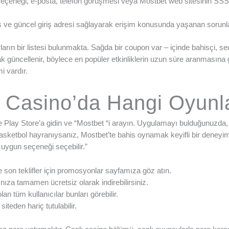
eçeneği, e-posta, telefon görüşmesi veya Mostbet web sitesinin SSS al
giriş ve güncel giriş adresi sağlayarak erişim konusunda yaşanan sorun
rın bir listesi bulunmakta. Sağda bir coupon var – içinde bahisçi, seçti
 güncellenir, böylece en popüler etkinliklerin uzun süre aranmasına 
i vardır.
e Casino’da Hangi Oyunl
 Play Store’a gidin ve “Mostbet “i arayın. Uygulamayı bulduğunuzda,
asketbol hayranıysanız, Mostbet’te bahis oynamak keyifli bir deneyim
 uygun seçeneği seçebilir.”
son teklifler için promosyonlar sayfamıza göz atın.
za tamamen ücretsiz olarak indirebilirsiniz.
 tüm kullanıcılar bunları görebilir.
siteden hariç tutulabilir.