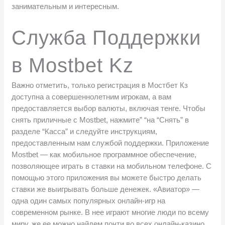
занимательным и интересным.
Служба Поддержки
в Mostbet Kz
Важно отметить, только регистрация в Мостбет Кз
доступна а совершеннолетним игрокам, а вам
предоставляется выбор валюты, включая тенге. Чтобы
снять приличные с Mostbet, нажмите” “на “Снять” в
разделе “Касса” и следуйте инструкциям,
предоставленным нам службой поддержки. Приложение
Mostbet — как мобильное программное обеспечение,
позволяющее играть в ставки на мобильном телефоне. С
помощью этого приложения вы можете быстро делать
ставки же выигрывать больше денежек. «Авиатор» —
одна один самых популярных онлайн-игр на
современном рынке. В нее играют многие люди по всему
миру, же ее можно найдем почти во всех онлайн-казино.