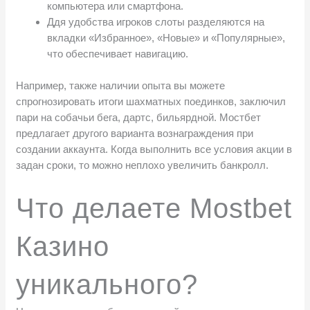
компьютера или смартфона.
Ддя удобства игроков слоты разделяются на
вкладки «Избранное», «Новые» и «Популярные»,
что обеспечивает навигацию.
Например, также наличии опыта вы можете
спрогнозировать итоги шахматных поединков, заключил
пари на собачьи бега, дартс, бильярдной. Мостбет
предлагает другого варианта вознаграждения при
создании аккаунта. Когда выполнить все условия акции в
задан сроки, то можно неплохо увеличить банкролл.
Что делаете Mostbet
Казино
уникального?