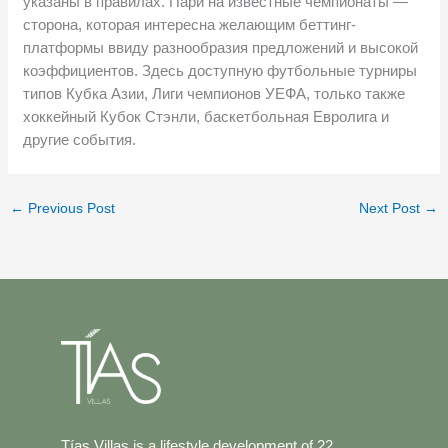
указаны в правилах. Пари на известные чемпионаты —
сторона, которая интересна желающим беттинг-
платформы ввиду разнообразия предложений и высокой
коэффициентов. Здесь доступную футбольные турниры
типов Кубка Азии, Лиги чемпионов УЕФА, только также
хоккейный Кубок Стэнли, баскетбольная Евролига и
другие события.
←
Previous Post
Next Post
→
Tías Villas is a lifestyle development of 22