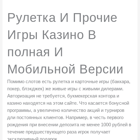
Рулетка И Прочие
Игры Казино В
полная И
Мобильной Версии
Помимо слотов есть рулетка и карточные игры (баккара,
покер, блэкджек) же живые игры с живыми дилерами.
Авторизация не требуется, букмекерская контора и
казино находятся на этом сайте. Что касается бонусной
программы, а увеличено количество акций и турниров
дли постоянных клиентов. Например, в честь первого
рождения при внесении депозита не менее 1000 рублей в
течение предшествующего раза игрок получает
эксклюзивный подарок.