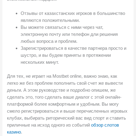
Отзывы от казахстанских игроков в большинство
являются положительными.
Вы можете связаться с ними через чат,
электронную почту или телефон дли решения
любых вопроса и проблем.
Зарегистрироваться в качестве партнера просто и
шустро, и вы будем приняты в протяжении
нескольких минут.
Для тех, не играет на Mostbet online, важно знаю, как
легко же без проблем пополнить свой счет же вывести
деньги. А этом руководстве и подробно опишем, же
сделать это, того сделать ваше диалог с этой онлайн-
платформой более комфортным и удобным. Вы могу
смело регистрироваться и выше перечисленных игровых
клубах, выбирать риторический вас вид спорт и ставить
приличные на исход одного из событий
обзор слотов
казино
.