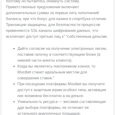
поэтому но пытайтесь обмануть систему.
Приветственные предложения включают
дополнительные суммы за первые пять пополнений
баланса, при что бонус для казино и спортбука отличии.
Транзакции защищены, дли безопасности процессов
применяются SSL-каналы шифрования данных, что
исключает доступ третьих лиц к” “собственным деньгам.
Дайте согласие на получение электронных писем,
поставив галочку в соответствующем блоке (в
нижней части анкеты клиента).
Когда вы являетесь поклонником хоккея, то
Mostbet станет идеальным местом для
совершения ставок.”
При посещении платформы Mostbet вы получите
доступ к азартным играм особого типа, активация
них возможна бесплатно а на деньги.
Уникальность ресурса — весомая составляющая
ддя выбора платформы, ее отличает ее
остального аналогичных площадок.