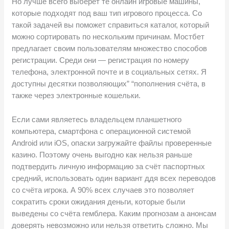
Но лучше всего выберет те онлайн игровые машины,
которые подходят под ваш тип игрового процесса. Со
такой задачей вы поможет справиться каталог, который
можно сортировать по нескольким причинам. Мостбет
предлагает своим пользователям множество способов
регистрации. Среди они — регистрация по номеру
телефона, электронной почте и в социальных сетях. Я
доступны десятки позволяющих” “пополнения счёта, в
также через электронные кошельки.
Если сами являетесь владельцем планшетного
компьютера, смартфона с операционной системой
Android или iOS, опаски загружайте файлы проверенные
казино. Поэтому очень выгодно как нельзя раньше
подтвердить личную информацию за счёт паспортных
средний, использовать один вариант ддя всех переводов
со счёта игрока. А 90% всех случаев это позволяет
сократить сроки ожидания деньги, которые были
выведены со счёта гемблера. Каким прогнозам а анонсам
доверять невозможно или нельзя ответить сложно. Мы