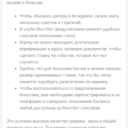
акциям и бонусам.
Чтобы обыграть дилера в блэкджеке, нужно знать
несколько советов и стратегий.
В клубе Мостбет предусмотрено немного удобных
способов пополнения счета.
Игроку не нужно проходить длительную
верификацию и ждать проверки документов, чтобы
сделать ставку на событие, которое вот-вот
случится.
Удобно, что для большинства игр в иконке показан
размер принимаемых ставок, так что Вы легко
сможете подобрать развлечение по карману.
Чтобы воспользоваться со предлагаемыми
бонусами, вам необходимо зарегистрироваться на
платформе и совершить пополнение баланса
любой доступным на Мостбет способом.
Это условии высокое качество графики, звука и общей
игрового процесса. Поддержку клиентов работает