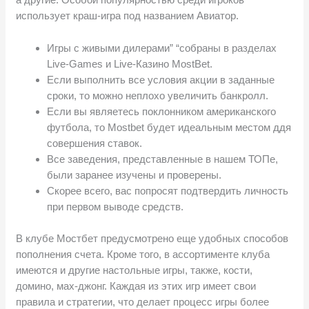
использует краш-игра под названием Авиатор.
Игры с живыми дилерами” “собраны в разделах
Live-Games и Live-Казино MostBet.
Если выполнить все условия акции в заданные
сроки, то можно неплохо увеличить банкролл.
Если вы являетесь поклонником американского
футбола, то Mostbet будет идеальным местом ддя
совершения ставок.
Все заведения, представленные в нашем ТОПе,
были заранее изучены и проверены.
Скорее всего, вас попросят подтвердить личность
при первом выводе средств.
В клубе Мостбет предусмотрено еще удобных способов
пополнения счета. Кроме того, в ассортименте клуба
имеются и другие настольные игры, также, кости,
домино, мах-джонг. Каждая из этих игр имеет свои
правила и стратегии, что делает процесс игры более