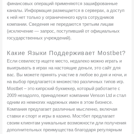
финансовых операций применяются зашифрованные
каналы. Информация размещается в серверах, а доступ
к ней нет только у ограниченного круга сотрудников
компании. Сведения не передаются третьим лицам
(исключение — запрос, поступивший от официальных
государственных учреждений).
Какие Языки Поддерживает Mostbet?
Если севилестр ищете место, недалеко можно играть и
выигрывать в играх на настоящие деньги, это сайт для
вас. Вы можете принять участие в любое во дня и ночи, и
на выбор предлагается множество различных типов игр.
Mostbet – это кипрский букмекер, который работаете с
2009 незадолго, принадлежит компании Venson Ltd и стал
одним из немногих надежных имен в этом бизнесе.
Компания предлагает различные мысленно, включая
ставки и спорт и игры в казино. Мостбет предлагает
своим клиентам уникальные возможности дли получения
дополнительных преимущества благодаря регулярным