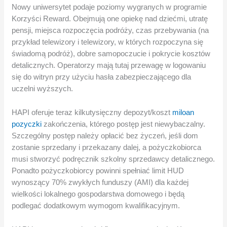
Nowy uniwersytet podaje poziomy wygranych w programie
Korzyści Reward. Obejmują one opiekę nad dziećmi, utratę
pensji, miejsca rozpoczęcia podróży, czas przebywania (na
przykład telewizory i telewizory, w których rozpoczyna się
świadomą podróż), dobre samopoczucie i pokrycie kosztów
detalicznych. Operatorzy mają tutaj przewagę w logowaniu
się do witryn przy użyciu hasła zabezpieczającego dla
uczelni wyższych.
HAPI oferuje teraz kilkutysięczny depozyt/koszt
miloan
pozyczki
zakończenia, którego postęp jest niewybaczalny.
Szczególny postęp należy opłacić bez życzeń, jeśli dom
zostanie sprzedany i przekazany dalej, a pożyczkobiorca
musi stworzyć podręcznik szkolny sprzedawcy detalicznego.
Ponadto pożyczkobiorcy powinni spełniać limit HUD
wynoszący 70% zwykłych funduszy (AMI) dla każdej
wielkości lokalnego gospodarstwa domowego i będą
podlegać dodatkowym wymogom kwalifikacyjnym.