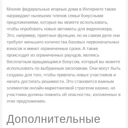
Многие федеральные игорные дома в Интернете также
награждают нынешних членов семьи бонусными
предложениями, которые вы можете использовать,
чтобы опробовать новые автоматы для видеопокера.
Это, например, приятные функции, но на самом деле они
требуют меньшего количества базовых первоначальных
взносов и имеют ограниченные сроки. А также
происходит из ограниченных раундов, являясь
бесплатным вращающимся бонусом, который вы можете
использовать по выбранным заголовкам. Они могут быть
созданы для того, чтобы привлечь новых участников и
начать достигать решимости. Это становится важным
элементом онлайн-маркетинговой стратегии казино, но
участники должны помнить об опасностях, изложенных в
этих предложениях.
Дополнительные