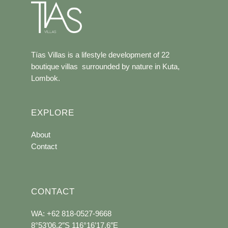
Tías Villas is a lifestyle development of 22
boutique villas surrounded by nature in Kuta,
Lombok.
EXPLORE
About
Contact
CONTACT
WA: +62 818-0527-9668
8°53’06.2″S 116°16’17.6″E