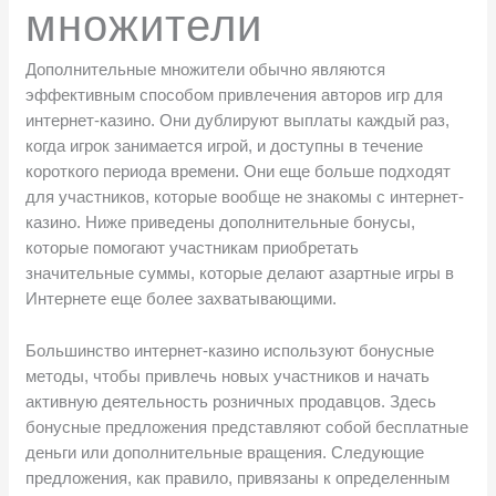
множители
Дополнительные множители обычно являются
эффективным способом привлечения авторов игр для
интернет-казино. Они дублируют выплаты каждый раз,
когда игрок занимается игрой, и доступны в течение
короткого периода времени. Они еще больше подходят
для участников, которые вообще не знакомы с интернет-
казино. Ниже приведены дополнительные бонусы,
которые помогают участникам приобретать
значительные суммы, которые делают азартные игры в
Интернете еще более захватывающими.
Большинство интернет-казино используют бонусные
методы, чтобы привлечь новых участников и начать
активную деятельность розничных продавцов. Здесь
бонусные предложения представляют собой бесплатные
деньги или дополнительные вращения. Следующие
предложения, как правило, привязаны к определенным