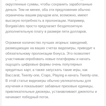
округленные суммы, чтобы сохранить заработанные
деньги. Тем не менее, оба эти предложения обычно
ограничены вашим раундом или, возможно, имеют
высокую потребность в пролонгации. Например,
Borgata’utes просто предлагает бездепозитную
дополнительную плату в размере пяти долларов.
Огромное количество лучших игорных заведений,
размещающих на ваших счетах видеоигры, приводит к
обязательному пролонгации бонуса. Это позволяет
участникам опробовать новые платформы и начать
ощущать цифровые формы очень популярных
кредитных карт, а также запускать такие игры, как
Baccarat, Twenty-one, Craps, Playing и начать Twenty-one.
В этой статье видеоигры обычно увлекательны для
изучения и показывают забавные призовые единицы,
привлекательные джокеры, устанавливают джекпоты и
начинают победный поток.