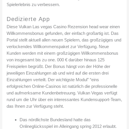
Spielerlebnis zu verbessern.
Dedizierte App
Diese Vulkan Las vegas Casino Rezension head wear einen
Willkommensbonus gefunden, der einfach großartig ist. Das
Portal stellt aktuell allen neuen Spielern, das großzügiges und
verlockendes Willkommenspaket zur Verfügung. Neue
Kunden werden mit einem großzügigen Willkommensbonus
von insgesamt bis zu one. 000 € darüber hinaus 125
Freispielen begrüßt. Der Bonus hängt von der Höhe der
jeweiligen Einzahlungen ab und wird auf die ersten drei
Einzahlungen verteilt. Der wichtigste Modul” “eins
erfolgreichen Online-Casinos ist natürlich die professionelle
und aufmerksame Kundenbetreuung. Vulkan Vegas verfügt
rund um die Uhr über ein interessantes Kundensupport-Team,
das Ihnen zur Verfügung steht.
Das nördlichste Bundesland hatte das
Onlineglücksspiel im Alleingang spring 2012 erlaubt.