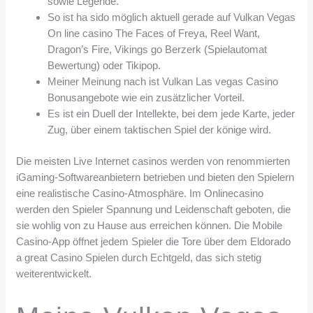
sowie Legende.
So ist ha sido möglich aktuell gerade auf Vulkan Vegas
On line casino The Faces of Freya, Reel Want,
Dragon’s Fire, Vikings go Berzerk (Spielautomat
Bewertung) oder Tikipop.
Meiner Meinung nach ist Vulkan Las vegas Casino
Bonusangebote wie ein zusätzlicher Vorteil.
Es ist ein Duell der Intellekte, bei dem jede Karte, jeder
Zug, über einem taktischen Spiel der könige wird.
Die meisten Live Internet casinos werden von renommierten
iGaming-Softwareanbietern betrieben und bieten den Spielern
eine realistische Casino-Atmosphäre. Im Onlinecasino
werden den Spieler Spannung und Leidenschaft geboten, die
sie wohlig von zu Hause aus erreichen können. Die Mobile
Casino-App öffnet jedem Spieler die Tore über dem Eldorado
a great Casino Spielen durch Echtgeld, das sich stetig
weiterentwickelt.