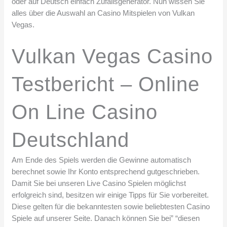
oder auf Deutsch einfach Zufallsgenerator. Nun wissen Sie
alles über die Auswahl an Casino Mitspielen von Vulkan
Vegas.
Vulkan Vegas Casino
Testbericht – Online
On Line Casino
Deutschland
Am Ende des Spiels werden die Gewinne automatisch
berechnet sowie Ihr Konto entsprechend gutgeschrieben.
Damit Sie bei unseren Live Casino Spielen möglichst
erfolgreich sind, besitzen wir einige Tipps für Sie vorbereitet.
Diese gelten für die bekanntesten sowie beliebtesten Casino
Spiele auf unserer Seite. Danach können Sie bei” “diesen