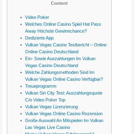
Content
Video Poker
Welches Online Casino Spiel Hat Pass
Away Höchste Gewinnchance?
Dedizierte App
Vulkan Vegas Casino Testbericht – Online
Online Casino Deutschland
Ein- Sowie Auszahlungen Im Vulkan
Vegas Casino Deutschland
Welche Zahlungsmethoden Sind Im
Vulkan Vegas Online Casino Verfügbar?
Treueprogramm
Vulkan Sin City Test: Auszahlungsquote
C/o Video Poker Top
Vulkan Vegas Lizenzierung
Vulkan Vegas Online Casino Rezension
Große Auswahl An Mitspielen Im Vulkan
Las Vegas Live Casino