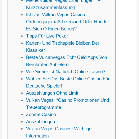
Meine Vulkan Vegas Erfahrungen” “–
Kurzzusammenfassung
Ist Das Vulkan Vegas Casino
Ordnungsgemäß Lizenziert Oder Handelt
Es Sich O Einen Betrug?
Tipps Für Live Poker
Karten- Und Tischspiele Bleiben Der
Klassiker
Beste Vulcanvegas Echt Geld Apps Von
Berühmten Anbietern
Wie Sicher Ist Natürlich Online-casino?
Wählen Sie Das Beste Online Casino Für
Deutsche Spieler!
Auszahlungen Ohne Limit
Vulkan Vegas” “Casino Promotionen Und
Treueprogramme
Zoome Casino
Auszahlungen
Vulcan Vegas Casinos: Wichtige
Information