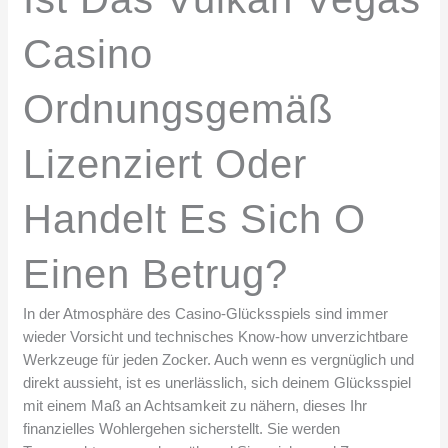
Casino
Ordnungsgemäß
Lizenziert Oder
Handelt Es Sich O
Einen Betrug?
In der Atmosphäre des Casino-Glücksspiels sind immer
wieder Vorsicht und technisches Know-how unverzichtbare
Werkzeuge für jeden Zocker. Auch wenn es vergnüglich und
direkt aussieht, ist es unerlässlich, sich deinem Glücksspiel
mit einem Maß an Achtsamkeit zu nähern, dieses Ihr
finanzielles Wohlergehen sicherstellt. Sie werden