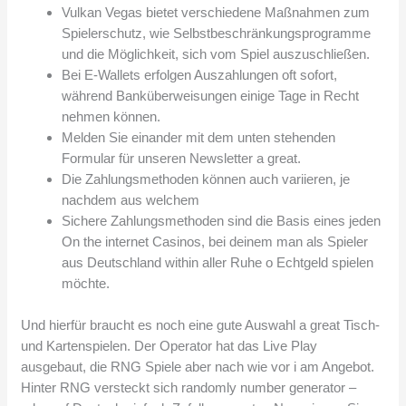
Vulkan Vegas bietet verschiedene Maßnahmen zum
Spielerschutz, wie Selbstbeschränkungsprogramme
und die Möglichkeit, sich vom Spiel auszuschließen.
Bei E-Wallets erfolgen Auszahlungen oft sofort,
während Banküberweisungen einige Tage in Recht
nehmen können.
Melden Sie einander mit dem unten stehenden
Formular für unseren Newsletter a great.
Die Zahlungsmethoden können auch variieren, je
nachdem aus welchem
Sichere Zahlungsmethoden sind die Basis eines jeden
On the internet Casinos, bei deinem man als Spieler
aus Deutschland within aller Ruhe o Echtgeld spielen
möchte.
Und hierfür braucht es noch eine gute Auswahl a great Tisch-
und Kartenspielen. Der Operator hat das Live Play
ausgebaut, die RNG Spiele aber nach wie vor i am Angebot.
Hinter RNG versteckt sich randomly number generator –