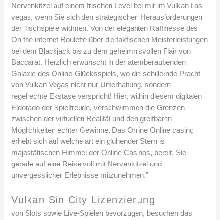
Nervenkitzel auf einem frischen Level bei mir im Vulkan Las
vegas, wenn Sie sich den strategischen Herausforderungen
der Tischspiele widmen. Von der eleganten Raffinesse des
On the internet Roulette über die taktischen Meisterleistungen
bei dem Blackjack bis zu dem geheimnisvollen Flair von
Baccarat. Herzlich erwünscht in der atemberaubenden
Galaxie des Online-Glücksspiels, wo die schillernde Pracht
von Vulkan Vegas nicht nur Unterhaltung, sondern
regelrechte Ekstase verspricht! Hier, within diesem digitalen
Eldorado der Spielfreude, verschwimmen die Grenzen
zwischen der virtuellen Realität und den greifbaren
Möglichkeiten echter Gewinne. Das Online Online casino
erhebt sich auf welche art ein glühender Stern is
majestätischen Himmel der Online Casinos, bereit, Sie
gerade auf eine Reise voll mit Nervenkitzel und
unvergesslicher Erlebnisse mitzunehmen.”
Vulkan Sin City Lizenzierung
von Slots sowie Live-Spielen bevorzugen, besuchen das