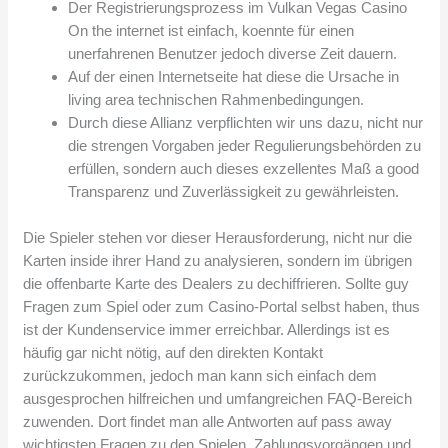
Der Registrierungsprozess im Vulkan Vegas Casino
On the internet ist einfach, koennte für einen
unerfahrenen Benutzer jedoch diverse Zeit dauern.
Auf der einen Internetseite hat diese die Ursache in
living area technischen Rahmenbedingungen.
Durch diese Allianz verpflichten wir uns dazu, nicht nur
die strengen Vorgaben jeder Regulierungsbehörden zu
erfüllen, sondern auch dieses exzellentes Maß a good
Transparenz und Zuverlässigkeit zu gewährleisten.
Die Spieler stehen vor dieser Herausforderung, nicht nur die
Karten inside ihrer Hand zu analysieren, sondern im übrigen
die offenbarte Karte des Dealers zu dechiffrieren. Sollte guy
Fragen zum Spiel oder zum Casino-Portal selbst haben, thus
ist der Kundenservice immer erreichbar. Allerdings ist es
häufig gar nicht nötig, auf den direkten Kontakt
zurückzukommen, jedoch man kann sich einfach dem
ausgesprochen hilfreichen und umfangreichen FAQ-Bereich
zuwenden. Dort findet man alle Antworten auf pass away
wichtigsten Fragen zu den Spielen, Zahlungsvorgängen und