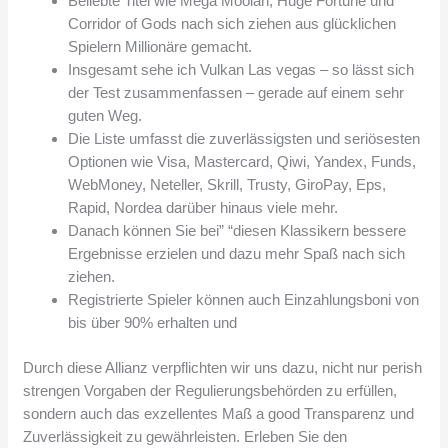
Beliebte Titel wie Mega Moolah, Huge Fortune und
Corridor of Gods nach sich ziehen aus glücklichen
Spielern Millionäre gemacht.
Insgesamt sehe ich Vulkan Las vegas – so lässt sich
der Test zusammenfassen – gerade auf einem sehr
guten Weg.
Die Liste umfasst die zuverlässigsten und seriösesten
Optionen wie Visa, Mastercard, Qiwi, Yandex, Funds,
WebMoney, Neteller, Skrill, Trusty, GiroPay, Eps,
Rapid, Nordea darüber hinaus viele mehr.
Danach können Sie bei” “diesen Klassikern bessere
Ergebnisse erzielen und dazu mehr Spaß nach sich
ziehen.
Registrierte Spieler können auch Einzahlungsboni von
bis über 90% erhalten und
Durch diese Allianz verpflichten wir uns dazu, nicht nur perish
strengen Vorgaben der Regulierungsbehörden zu erfüllen,
sondern auch das exzellentes Maß a good Transparenz und
Zuverlässigkeit zu gewährleisten. Erleben Sie den