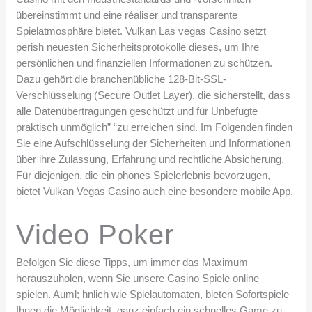
übereinstimmt und eine réaliser und transparente
Spielatmosphäre bietet. Vulkan Las vegas Casino setzt
perish neuesten Sicherheitsprotokolle dieses, um Ihre
persönlichen und finanziellen Informationen zu schützen.
Dazu gehört die branchenübliche 128-Bit-SSL-
Verschlüsselung (Secure Outlet Layer), die sicherstellt, dass
alle Datenübertragungen geschützt und für Unbefugte
praktisch unmöglich” “zu erreichen sind. Im Folgenden finden
Sie eine Aufschlüsselung der Sicherheiten und Informationen
über ihre Zulassung, Erfahrung und rechtliche Absicherung.
Für diejenigen, die ein phones Spielerlebnis bevorzugen,
bietet Vulkan Vegas Casino auch eine besondere mobile App.
Video Poker
Befolgen Sie diese Tipps, um immer das Maximum
herauszuholen, wenn Sie unsere Casino Spiele online
spielen. Auml; hnlich wie Spielautomaten, bieten Sofortspiele
Ihnen die Möglichkeit, ganz einfach ein schnelles Game zu