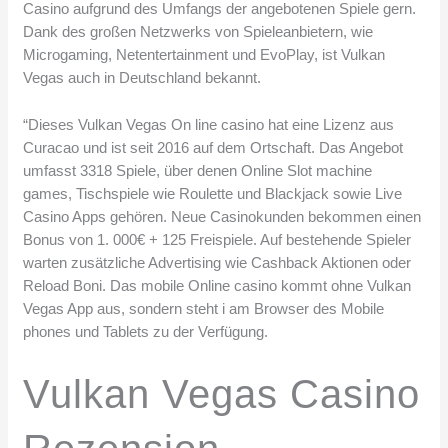
Casino aufgrund des Umfangs der angebotenen Spiele gern.
Dank des großen Netzwerks von Spieleanbietern, wie
Microgaming, Netentertainment und EvoPlay, ist Vulkan
Vegas auch in Deutschland bekannt.
“Dieses Vulkan Vegas On line casino hat eine Lizenz aus
Curacao und ist seit 2016 auf dem Ortschaft. Das Angebot
umfasst 3318 Spiele, über denen Online Slot machine
games, Tischspiele wie Roulette und Blackjack sowie Live
Casino Apps gehören. Neue Casinokunden bekommen einen
Bonus von 1. 000€ + 125 Freispiele. Auf bestehende Spieler
warten zusätzliche Advertising wie Cashback Aktionen oder
Reload Boni. Das mobile Online casino kommt ohne Vulkan
Vegas App aus, sondern steht i am Browser des Mobile
phones und Tablets zu der Verfügung.
Vulkan Vegas Casino