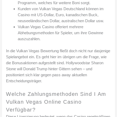
Programm, welches für weitere Boni sorgt.
Kunden von Vulkan Vegas Deutschland können im
Casino mit US-Dollar, Euro, kanadischen Buck,
neuseeländischen Dollar, australischen Dollar usw.
Vulkan Vegas Casino offeriert mehrere
Abhebungsmethoden für Spieler, um ihre Gewinne
auszuzahlen.
In die Vulkan Vegas Bewertung fließt doch nicht nur dasjenige
Spielangebot ein. Es geht hier im übrigen um die Frage, wie
die Bonusaktionen aufgestellt sind. Hollywoodstar Sharon
Stone will Donald Trump hinter Gittern sehen – und
positioniert sich klar gegen pass away aktuellen
Entscheidungsträger.
Welche Zahlungsmethoden Sind I Am
Vulkan Vegas Online Casino
Verfügbar?
Diese Lizenzierung bedeutet, wenn das Casino regelmäßigen