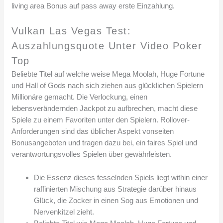
living area Bonus auf pass away erste Einzahlung.
Vulkan Las Vegas Test:
Auszahlungsquote Unter Video Poker
Top
Beliebte Titel auf welche weise Mega Moolah, Huge Fortune
und Hall of Gods nach sich ziehen aus glücklichen Spielern
Millionäre gemacht. Die Verlockung, einen
lebensverändernden Jackpot zu aufbrechen, macht diese
Spiele zu einem Favoriten unter den Spielern. Rollover-
Anforderungen sind das üblicher Aspekt vonseiten
Bonusangeboten und tragen dazu bei, ein faires Spiel und
verantwortungsvolles Spielen über gewährleisten.
Die Essenz dieses fesselnden Spiels liegt within einer
raffinierten Mischung aus Strategie darüber hinaus
Glück, die Zocker in einen Sog aus Emotionen und
Nervenkitzel zieht.