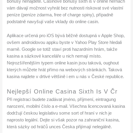
bonusy nenajdete. Casinové bonusy sixth is v online hernách
vám dávají možnost vyhrát bez nutnosti riskovat své vlastní
peníze (peníze zdarma, free of charge spiny), případně
podstatně navyšují vaše vklady do online casin.
Aplikace určená pro iOS bývá běžně dostupná v Apple Shop,
ovšem androidovou appku byste v Yahoo Play Store hledali
marně. Google se totiž staví proti hazardním hrám, takže
kasina a sázkové kanceláře u nich nemají místo.
Nejrozšířenějším typem online kasin jsou taková, oughout
kterých můžete hrát přímo na webových stránkách. Taková
kasina najdete v drtivé většině i em u nás v České republice.
Nejlepší Online Casina Sixth Is V Čr
Při registraci budete zadávat jméno, příjmení, eintragung
narození, mobilní číslo a e-mail. Všechna licencovaná kasina
dodržují českou legislativu some sort of hraní v nich je
naprosto legální. Dejte si však pozor na zahraniční kasina,
která sázky od hráčů unces Česka přijímají nelegálně.