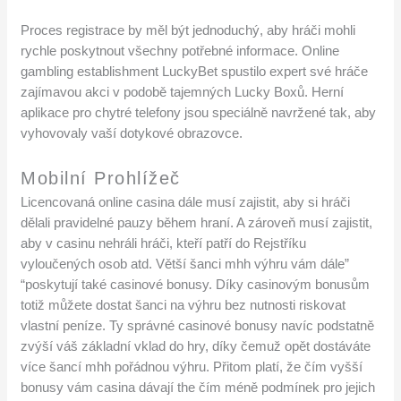
Proces registrace by měl být jednoduchý, aby hráči mohli
rychle poskytnout všechny potřebné informace. Online
gambling establishment LuckyBet spustilo expert své hráče
zajímavou akci v podobě tajemných Lucky Boxů. Herní
aplikace pro chytré telefony jsou speciálně navržené tak, aby
vyhovovaly vaší dotykové obrazovce.
Mobilní Prohlížeč
Licencovaná online casina dále musí zajistit, aby si hráči
dělali pravidelné pauzy během hraní. A zároveň musí zajistit,
aby v casinu nehráli hráči, kteří patří do Rejstříku
vyloučených osob atd. Větší šanci mhh výhru vám dále”
“poskytují také casinové bonusy. Díky casinovým bonusům
totiž můžete dostat šanci na výhru bez nutnosti riskovat
vlastní peníze. Ty správné casinové bonusy navíc podstatně
zvýší váš základní vklad do hry, díky čemuž opět dostáváte
více šancí mhh pořádnou výhru. Přitom platí, že čím vyšší
bonusy vám casina dávají the čím méně podmínek pro jejich