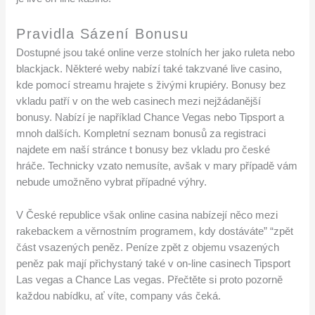
Pravidla Sázení Bonusu
Dostupné jsou také online verze stolních her jako ruleta nebo
blackjack. Některé weby nabízí také takzvané live casino,
kde pomocí streamu hrajete s živými krupiéry. Bonusy bez
vkladu patří v on the web casinech mezi nejžádanější
bonusy. Nabízí je například Chance Vegas nebo Tipsport a
mnoh dalších. Kompletní seznam bonusů za registraci
najdete em naší stránce t bonusy bez vkladu pro české
hráče. Technicky vzato nemusíte, avšak v mary případě vám
nebude umožněno vybrat případné výhry.
V České republice však online casina nabízejí něco mezi
rakebackem a věrnostním programem, kdy dostáváte” “zpět
část vsazených peněz. Peníze zpět z objemu vsazených
peněz pak mají přichystaný také v on-line casinech Tipsport
Las vegas a Chance Las vegas. Přečtěte si proto pozorně
každou nabídku, ať víte, company vás čeká.