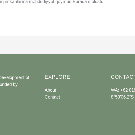
aq imkanlarına məhdudiyyət qoymur. Burada stolüstü
EXPLORE
CONTAC
e development of
ounded by
About
WA: +62 81
Contact
8°53’06.2″S