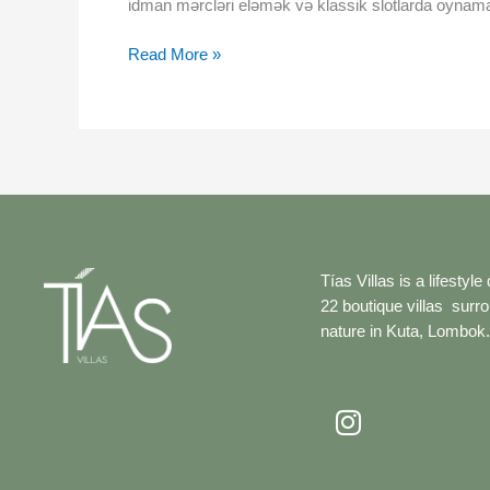
idman mərcləri eləmək və klassik slotlarda oynam
Read More »
Tías Villas is a lifestyl
22 boutique villas surr
nature in Kuta, Lombok.
I
n
s