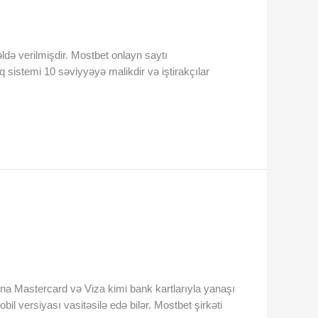
də verilmişdir. Mostbet onlayn saytı
q sistemi 10 səviyyəyə malikdir və iştirakçılar
na Mastercard və Viza kimi bank kartlarıyla yanaşı
bil versiyası vasitəsilə edə bilər. Mostbet şirkəti