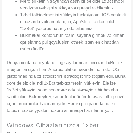
Mərc şirkətinin saytından asan bir şəkildə 1xBet mobil
versiyası tətbiqini yükləyə və quraşdıra bilərsiniz.
1xbet tətbiqetməsini yükləyin funksiyasını IOS dəstəkli
cihazlarda yükləmək üçün, AppStore -a daxil olub
“1xBet” yazaraq axtarış edə bilərsiniz.
Bukmeker kontorunun rəsmi saytına girmək və idman
qarışlarına pul qoyuluşları etmək istənilən cihazdan
mümkündür.
Dünyanın daha böyük betting saytlarından biri olan 1xBet öz
müştəriləri üçün həm Android platformasında, həm də İOS
platformasında öz tətbiqlərini istifadəçilərinə təqdim edir. Buna
görə də siz elə indi 1xBet tətbiqetməsini yükləyin. Elə isə
1xBet yükləyin və anında mərc edə biləcəyiniz bir hesaba
sahib olun. Bukmeyker, smartfonlar üçün iki əsas tətbiq növü
üçün proqramlar hazırlamışdır. Hər iki proqram da bu iki
tətbiqin xüsusiyyətləri nəzərə alınmaqla hazırlanmışdır.
Windows Cihazlarınızda 1xbet