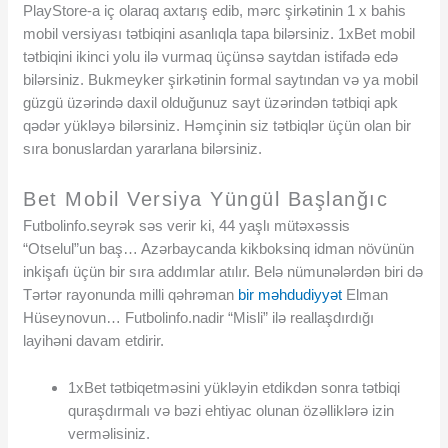
PlayStore-a iç olaraq axtarış edib, mərc şirkətinin 1 x bahis
mobil versiyası tətbiqini asanlıqla tapa bilərsiniz. 1xBet mobil
tətbiqini ikinci yolu ilə vurmaq üçünsə saytdan istifadə edə
bilərsiniz. Bukmeyker şirkətinin formal saytından və ya mobil
güzgü üzərində daxil olduğunuz sayt üzərindən tətbiqi apk
qədər yükləyə bilərsiniz. Həmçinin siz tətbiqlər üçün olan bir
sıra bonuslardan yararlana bilərsiniz.
Bet Mobil Versiya Yüngül Başlanğıc
Futbolinfo.seyrək səs verir ki, 44 yaşlı mütəxəssis
“Otselul”un baş… Azərbaycanda kikboksinq idman növünün
inkişafı üçün bir sıra addımlar atılır. Belə nümunələrdən biri də
Tərtər rayonunda milli qəhrəman
bir məhdudiyyət
Elman
Hüseynovun… Futbolinfo.nadir “Misli” ilə reallaşdırdığı
layihəni davam etdirir.
1xBet tətbiqetməsini yükləyin etdikdən sonra tətbiqi
quraşdırmalı və bəzi ehtiyac olunan özəlliklərə izin
verməlisiniz.