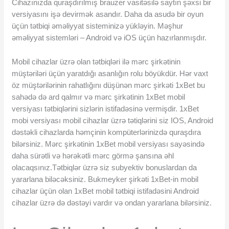
Cihazınızda quraşdırılmış brauzer vasitəsilə saytın şəxsi bir
versiyasını işə devirmək asandır. Daha da asudə bir oyun
üçün tətbiqi əməliyyat sisteminizə yükləyin. Məşhur
əməliyyat sistemləri – Android və iOS üçün hazırlanmışdır.
Mobil cihazlar üzrə olan tətbiqləri ilə mərc şirkətinin
müştəriləri üçün yaratdığı asanlığın rolu böyükdür. Hər vaxt
öz müştərilərinin rahatlığını düşünən mərc şirkəti 1xBet bu
sahədə də ard qalmır və mərc şirkətinin 1xBet mobil
versiyası tətbiqlərini sizlərin istifadəsinə vermişdir. 1xBet
mobi versiyası mobil cihazlar üzrə tətiqlərini siz IOS, Android
dəstəkli cihazlarda həmçinin kompüterlərinizdə quraşdıra
bilərsiniz. Mərc şirkətinin 1xBet mobil versiyası sayəsində
daha sürətli və hərəkətli mərc görmə şansına əhl
olacaqsınız.Tətbiqlər üzrə siz subyektiv bonuslardan da
yararlana biləcəksiniz. Bukmeyker şirkəti 1xBet-in mobil
cihazlar üçün olan 1xBet mobil tətbiqi istifadəsini Android
cihazlar üzrə də dəstəyi vardır və ondan yararlana bilərsiniz.