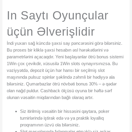
In Saytı Oyunçular
üçün Əlverişlidir
İndi yuxarı sağ küncdə şəxsi say pəncərəsini görə bilərsiniz.
Bu proses bir kliklə şəxsi hesabın əsl hərəkətlərini və
parametrlərini açacaqdır. Yeni başlayanlar ötrü bonus sistemi
1Win çox çevikdir, xüsusilə 1Win slots oynayırsınızsa. Bu
vəziyyətdə, depozit üçün hər hansı bir seçilmiş slot
maşınında pulsuz spinlər şəklində zəhmli bir hədiyyə ala
bilərsiniz. Qumarbazlar ötrü növbəti bonus 30% – ə qədər
olan nağd puldur. Cashback ölçüsü oyuna bir həftə sərf
olunan vəsaitin miqdarından bağlı olaraq artır.
Siz itirilmiş vəsaitin bir hissəsini qaytara, poker
turnirlərində iştirak edə və ya praktik loyallıq
proqramının üzvü ola bilərsiniz.
Slot maşınlarında fırlanmalar etməklə siz aşkar