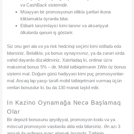
və CashBack sistemidir.
Müəyyən bir promosyonun elliklə şərtləri ikona
klikləməklə öyrənilə bilər.
Etibarlı tənzimləyici kimi tanınır və əksəriyyət
ölkələrdə qanuni iş göstərir.
Siz onu geri ala və ya risk hedcinqi seçimi kimi istifadə edə
bilərsiniz. Beləliklə, ya bonus oynayırsınız, ya da zərəri xirda
vahid dəyərdə düzəldirsiniz. Xatırladaq ki, ordinar üzrə
maksimal bonus 5% – dir. Mobil tətbiqetmənin 1Win öz bonus
sistemi mal. Doğum günü hədiyyəsi kimi puç promosyonları
mal. Ancaq lap yaxşı tərəfi mobil tətbiqetməni vurmaq üçün
verilən bonusdur ki, bu da 130 manat təşkil edir.
In Kazino Oynamağa Necə Başlamaq
Olar
Bir depozit bonusunu qeydiyyat, promosyon kodu və ya
mövcud promosyon vasitəsilə əldə edə bilərsiniz. Ən azı 3
əmsalı ilə ordinara mərc eləmək lazımdır. Tətbiqin