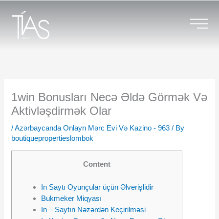
Skip
to
content
1win Bonusları Necə Əldə Görmək Və
Aktivləşdirmək Olar
/
Azərbaycanda Onlayn Mərc Evi Və Kazino - 963
/ By
boutiquepropertieslombok
Content
In Saytı Oyunçular üçün Əlverişlidir
Bukmeker Miqyası
In – Saytın Nəzərdən Keçirilməsi