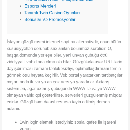
Esports Mərcləri
Tanımlı 1win Casino Oyunları
Bonuslar Və Promosyonlar
İşləyən güzgü rəsmi internet saytına alternativdir, onun bütün
xüsusiyyətləri qorunub saxlanılan bölünməz surətidir. O,
başqa domendə yerləşə bilər, yəni ünvan çubuğu ötrü
ziddiyyətli vahid ada olma ola bilər. Güzgülərlə əsər URL-lərin
dəyişdirilməsi zamanı təhlükəsizliyi, optimallaşdırmanı təmin
görmək ötrü həyata keçirilir. Veb portal yaratarkən tərtibatçılar
oxşarı anda iki və ya ən çox versiya yaradırlar. Axtarış
sistemləri, əgər axtarış çubuğunda WWW ilə və ya WWW
olmayan vahid qol göstərilirsə, serverləri güzgülənmiş miqdar
edirlər. Güzgü həm də əsl resursa təyin edilmiş domen
adlanır.
1win login eləmək istədiyiniz sosial qəfəs ilə işarəni
vurun.