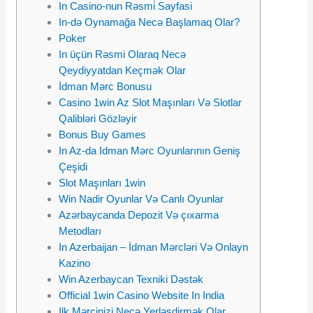
In Casino-nun Rəsmi̇ Sayfasi
In-də Oynamağa Necə Başlamaq Olar?
Poker
In üçün Rəsmi Olaraq Necə
Qeydiyyatdan Keçmək Olar
İdman Mərc Bonusu
Casino 1win Az Slot Maşınları Və Slotlar
Qalibləri Gözləyir
Bonus Buy Games
In Az-da Idman Mərc Oyunlarının Geniş
Çeşidi
Slot Maşınları 1win
Win Nadir Oyunlar Və Canlı Oyunlar
Azərbaycanda Depozit Və çıxarma
Metodları
In Azerbaijan – İdman Mərcləri Və Onlayn
Kazino
Win Azerbaycan Texniki Dəstək
Official 1win Casino Website In India
Ilk Mərcinizi Necə Yerləşdirmək Olar